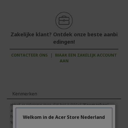
Zakelijke klant? Ontdek onze beste aanbi
edingen!
CONTACTEER ONS
|
MAAK EEN ZAKELIJK ACCOUNT
AAN
Kenmerken
Houd er rekening mee dat het tabblad
'Kenmerken'
algemene informatie over de productserie bevat.
Klik
op
het tabblad
'Specificaties'
voor de exacte technische
Welkom in de Acer Store Nederland
specificaties van het geselecteerde model.