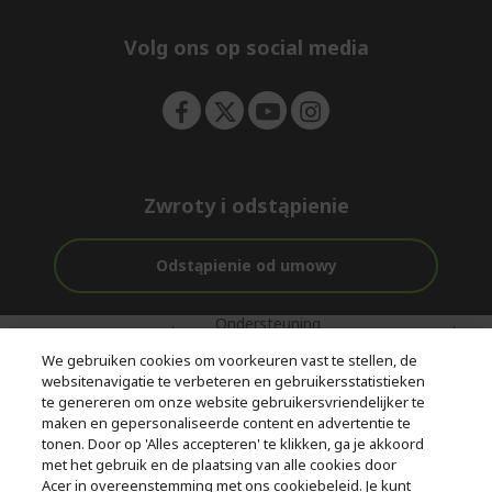
n
d
e
Volg ons op social media
n
Zwroty i odstąpienie
Odstąpienie od umowy
Ondersteuning
Gratis
Met 0%
voor en na de
bezorging
Rente
We gebruiken cookies om voorkeuren vast te stellen, de
aankoop
websitenavigatie te verbeteren en gebruikersstatistieken
te genereren om onze website gebruikersvriendelijker te
© 2026 Acer Inc.
maken en gepersonaliseerde content en advertentie te
CPYou BV is de erkende reseller van de producten en diensten die
tonen. Door op 'Alles accepteren' te klikken, ga je akkoord
in deze winkel worden aangeboden.
met het gebruik en de plaatsing van alle cookies door
Acer in overeenstemming met ons cookiebeleid. Je kunt