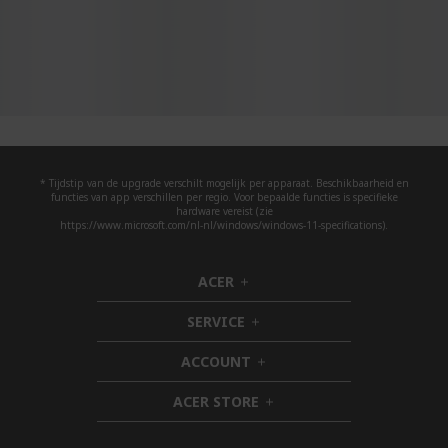
* Tijdstip van de upgrade verschilt mogelijk per apparaat. Beschikbaarheid en
functies van app verschillen per regio. Voor bepaalde functies is specifieke
hardware vereist (zie
https://www.microsoft.com/nl-nl/windows/windows-11-specifications).
ACER
h
i
SERVICE
d
h
d
i
ACCOUNT
e
d
h
n
d
i
ACER STORE
e
d
h
n
d
i
e
d