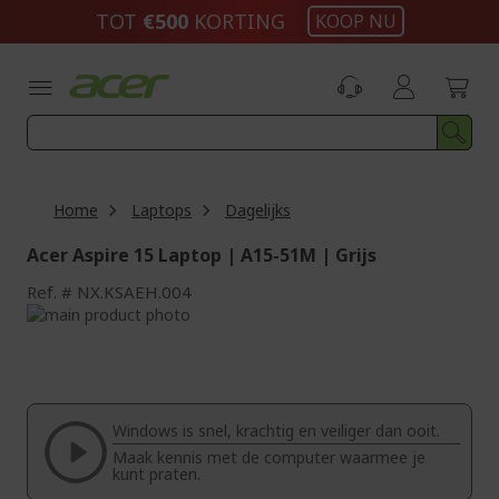
Ga
TOT
€500
KORTING
KOOP NU
naar
de
inhoud
Home
Laptops
Dagelijks
Acer Aspire 15 Laptop | A15-51M | Grijs
Ref.
NX.KSAEH.004
Ga
naar
Ga
het
naar
einde
het
van
begin
de
van
Windows is snel, krachtig en veiliger dan ooit.
afbeeldingen-
de
Maak kennis met de computer waarmee je
gallerij
afbeeldingen-
kunt praten.
gallerij