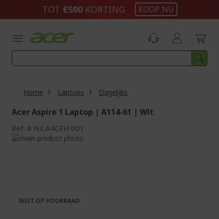
Ga
TOT
€500
KORTING
KOOP NU
naar
de
inhoud
Home
Laptops
Dagelijks
Acer Aspire 1 Laptop | A114-61 | Wit
Ref.
NX.A4CEH.001
Ga
naar
Ga
het
naar
einde
het
van
begin
de
van
afbeeldingen-
de
NIET OP VOORRAAD
gallerij
afbeeldingen-
gallerij