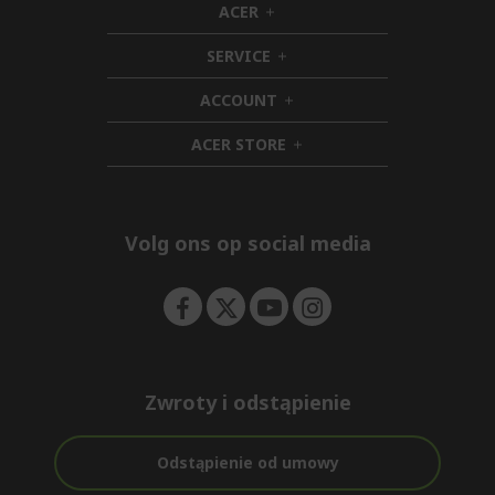
ACER
h
i
SERVICE
d
h
d
i
ACCOUNT
e
d
h
n
d
i
ACER STORE
e
d
h
n
d
i
e
d
n
d
e
Volg ons op social media
n
Zwroty i odstąpienie
Odstąpienie od umowy