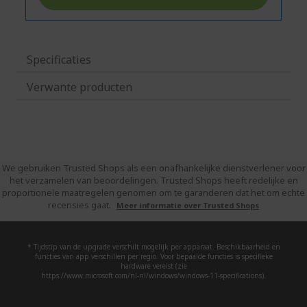
Specificaties
Verwante producten
We gebruiken Trusted Shops als een onafhankelijke dienstverlener voor
het verzamelen van beoordelingen. Trusted Shops heeft redelijke en
proportionele maatregelen genomen om te garanderen dat het om echte
recensies gaat.
Meer informatie over Trusted Shops
* Tijdstip van de upgrade verschilt mogelijk per apparaat. Beschikbaarheid en
functies van app verschillen per regio. Voor bepaalde functies is specifieke
hardware vereist (zie
https://www.microsoft.com/nl-nl/windows/windows-11-specifications).