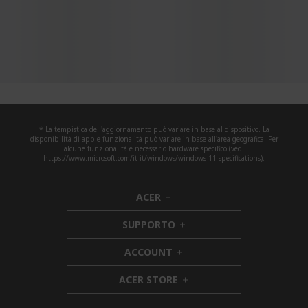
* La tempistica dell'aggiornamento può variare in base al dispositivo. La
disponibilità di app e funzionalità può variare in base all'area geografica. Per
alcune funzionalità è necessario hardware specifico (vedi
https://www.microsoft.com/it-it/windows/windows-11-specifications).
ACER
h
i
SUPPORTO
d
h
d
i
ACCOUNT
e
h
d
n
i
d
ACER STORE
d
e
h
d
n
i