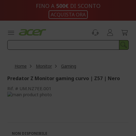
Salta
FINO A
500€
DI SCONTO
al
ACQUISTA ORA
contenuto
Home
Monitor
Gaming
Predator Z Monitor gaming curvo | Z57 | Nero
Rif.
UM.NZ7EE.001
Vai
alla
Vai
fine
all'inizio
della
della
galleria
galleria
di
di
immagini
immagini
NON DISPONIBILE