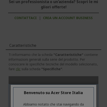
Sei un professionista o un'azienda? Scopri le mi
gliori offerte!
CONTATTACI
|
CREA UN ACCOUNT BUSINESS
Caratteristiche
Ti informiamo che la scheda
"Caratteristiche"
contiene
informazioni generali sulla serie del prodotto. Per
conoscere le specifiche tecniche del modello selezionato,
fare
clic
sulla scheda
"Specifiche"
.
Benvenuto su Acer Store Italia
Abbiamo notato che stai navigando da