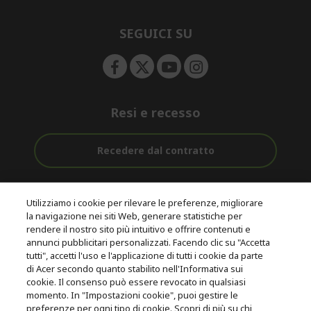
e
d
n
d
e
SEGUICI SU
n
Resi e recesso
Recedere dal contratto
Assistenza
Con 0% Di
Consegna
pre e post
Tasso
Utilizziamo i cookie per rilevare le preferenze, migliorare
Gratuita
acquisto
D'interesse
la navigazione nei siti Web, generare statistiche per
rendere il nostro sito più intuitivo e offrire contenuti e
annunci pubblicitari personalizzati. Facendo clic su "Accetta
© 2026 Acer Inc.
tutti", accetti l'uso e l'applicazione di tutti i cookie da parte
CPYou B.V. è il rivenditore autorizzato dei prodotti Acer venduti in
di Acer secondo quanto stabilito nell'Informativa sui
questo negozio online.
cookie. Il consenso può essere revocato in qualsiasi
momento. In "Impostazioni cookie", puoi gestire le
preferenze per ogni tipo di cookie. Scopri di più su chi