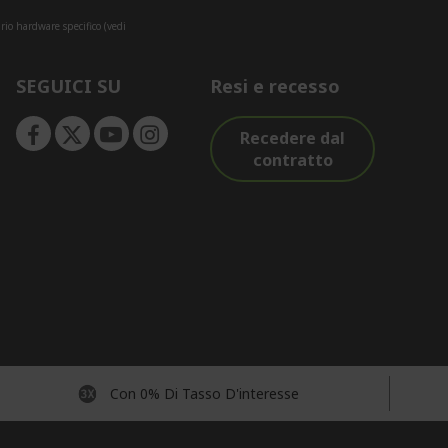
rio hardware specifico (vedi
SEGUICI SU
Resi e recesso
Recedere dal
contratto
Con 0% Di Tasso D'interesse