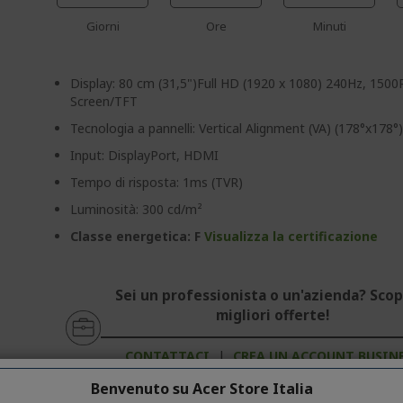
Giorni
Ore
Minuti
Display: 80 cm (31,5")Full HD (1920 x 1080) 240Hz, 1500
Screen/TFT
Tecnologia a pannelli: Vertical Alignment (VA) (178°x178°
Input: DisplayPort, HDMI
Tempo di risposta: 1ms (TVR)
Luminosità: 300 cd/m²
Classe energetica: F
Visualizza la certificazione
Sei un professionista o un'azienda? Scopr
migliori offerte!
CONTATTACI
|
CREA UN ACCOUNT BUSIN
Benvenuto su Acer Store Italia