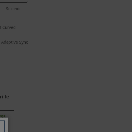
Secondi
R Curved
) Adaptive Sync
i le
ESS