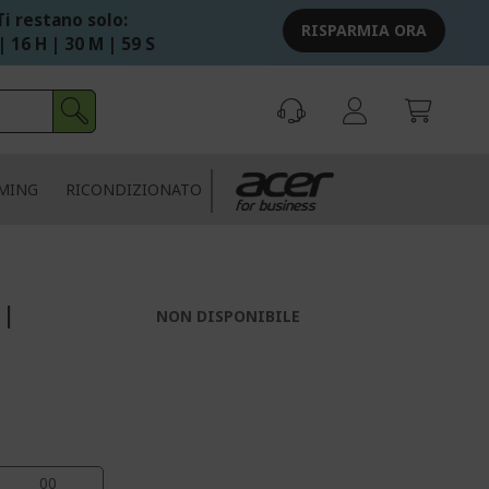
Ti restano solo:
RISPARMIA ORA
| 16 H | 30 M | 59 S
MING
RICONDIZIONATO
 |
NON DISPONIBILE
59