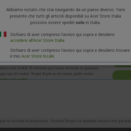
Abbiamo notato che stai navigando da un paese diverso. Tieni
presente che tutti gli articoli disponibili su Acer Store Italia
possono essere spediti
solo
in Italia.
ormazioni generali sulla serie del prodotto. Per conoscere le specifi
Dichiaro di aver compreso l'avviso qui sopra e desidero
accedere all'Acer Store Italia.
Dichiaro di aver compreso l'avviso qui sopra e desidero trovare
il mio
Acer Store locale.
er la raccolta di recensioni. Trusted Shops ha adottato misure che garantisc