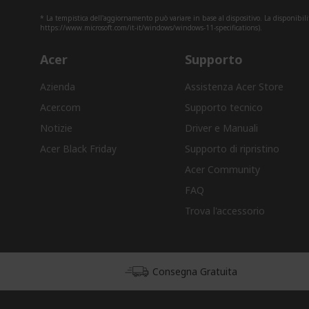
* La tempistica dell'aggiornamento può variare in base al dispositivo. La disponibili
https://www.microsoft.com/it-it/windows/windows-11-specifications).
Acer
Supporto
Azienda
Assistenza Acer Store
Acer.com
Supporto tecnico
Notizie
Driver e Manuali
Acer Black Friday
Supporto di ripristino
Acer Community
FAQ
Trova l'accessorio
Consegna Gratuita