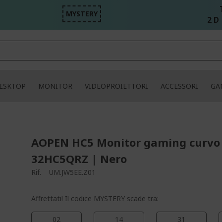
MYSTERY
2 D 
ESKTOP
MONITOR
VIDEOPROIETTORI
ACCESSORI
GA
AOPEN HC5 Monitor gaming curvo
32HC5QRZ | Nero
Rif.
UM.JW5EE.Z01
Affrettati! Il codice MYSTERY scade tra:
02
14
30