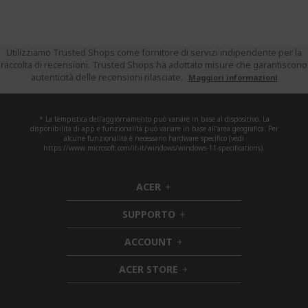
Utilizziamo Trusted Shops come fornitore di servizi indipendente per la
raccolta di recensioni. Trusted Shops ha adottato misure che garantiscono
autenticità delle recensioni rilasciate.
Maggiori informazioni
* La tempistica dell'aggiornamento può variare in base al dispositivo. La
disponibilità di app e funzionalità può variare in base all'area geografica. Per
alcune funzionalità è necessario hardware specifico (vedi
https://www.microsoft.com/it-it/windows/windows-11-specifications).
ACER
h
i
SUPPORTO
d
h
d
i
ACCOUNT
e
h
d
n
i
d
ACER STORE
d
e
h
d
n
i
e
d