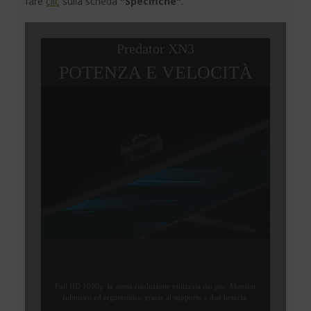
fare
clic
sulla scheda
"Specifiche"
.