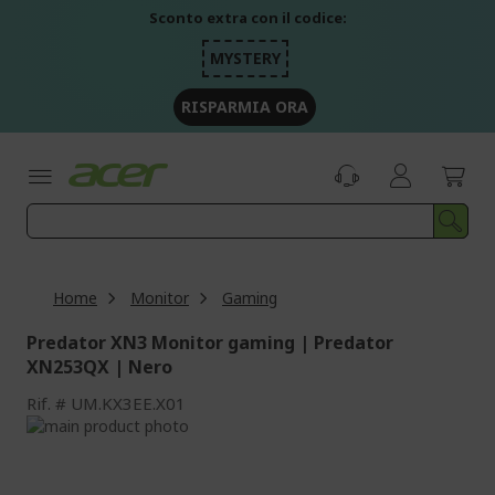
Salta
Sconto extra con il codice:
al
contenuto
MYSTERY
RISPARMIA ORA
Home
Monitor
Gaming
Predator XN3 Monitor gaming | Predator
XN253QX | Nero
Rif.
UM.KX3EE.X01
Vai
alla
Vai
fine
all'inizio
della
della