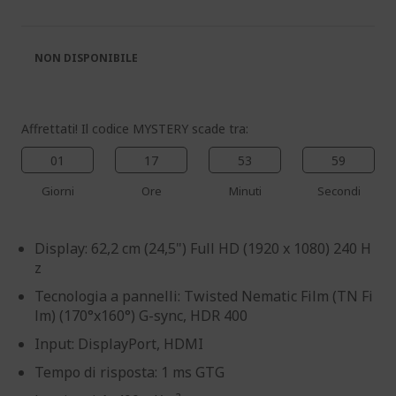
galleria
galleria
di
di
immagini
immagini
NON DISPONIBILE
Affrettati! Il codice MYSTERY scade tra:
01
17
53
58
Giorni
Ore
Minuti
Secondi
Display: 62,2 cm (24,5") Full HD (1920 x 1080) 240 H
z
Tecnologia a pannelli: Twisted Nematic Film (TN Fi
lm) (170°x160°) G-sync, HDR 400
Input: DisplayPort, HDMI
Tempo di risposta: 1 ms GTG