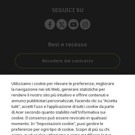
n
d
e
SEGUICI SU
n
Resi e recesso
Recedere dal contratto
Assistenza
Con 0% Di
Consegna
pre e post
Tasso
Utilizziamo i cookie per rilevare le preferenze, migliorare
Gratuita
acquisto
D'interesse
la navigazione nei siti Web, generare statistiche per
rendere il nostro sito più intuitivo e offrire contenuti e
annunci pubblicitari personalizzati. Facendo clic su "Accetta
© 2026 Acer Inc.
tutti", accetti l'uso e l'applicazione di tutti i cookie da parte
CPYou B.V. è il rivenditore autorizzato dei prodotti Acer venduti in
di Acer secondo quanto stabilito nell'Informativa sui
questo negozio online.
cookie. Il consenso può essere revocato in qualsiasi
momento. In "Impostazioni cookie", puoi gestire le
preferenze per ogni tipo di cookie. Scopri di più su chi