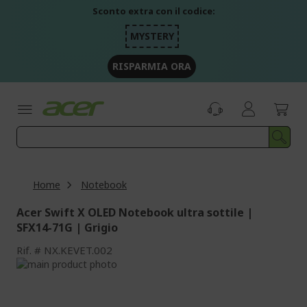
Salta
Sconto extra con il codice:
al
contenuto
MYSTERY
RISPARMIA ORA
Home
Notebook
Acer Swift X OLED Notebook ultra sottile |
SFX14-71G | Grigio
Rif.
NX.KEVET.002
Vai
alla
Vai
fine
all'inizio
della
della