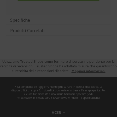
Specifiche
Prodotti Correlati
Utilizziamo Trusted Shops come fornitore di servizi indipendente per la
raccolta di recensioni. Trusted Shops ha adottato misure che garantiscono
autenticità delle recensioni rilasciate.
Maggiori informazioni
* La tempistica dell'aggiornamento può variare in base al dispositivo. La
disponibilità di app e funzionalità può variare in base all'area geografica. Per
alcune funzionalità è necessario hardware specifico (vedi
https://www.microsoft.com/it-it/windows/windows-11-specifications).
ACER
h