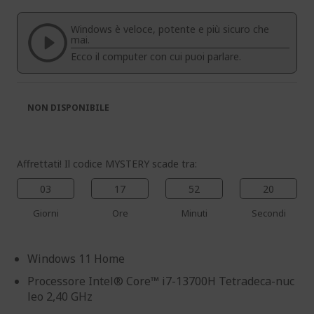
galleria
galleria
di
di
Windows è veloce, potente e più sicuro che
immagini
immagini
mai.
Ecco il computer con cui puoi parlare.
NON DISPONIBILE
Affrettati! Il codice MYSTERY scade tra:
03
17
52
20
Giorni
Ore
Minuti
Secondi
Windows 11 Home
Processore Intel® Core™ i7-13700H Tetradeca-nuc
leo 2,40 GHz