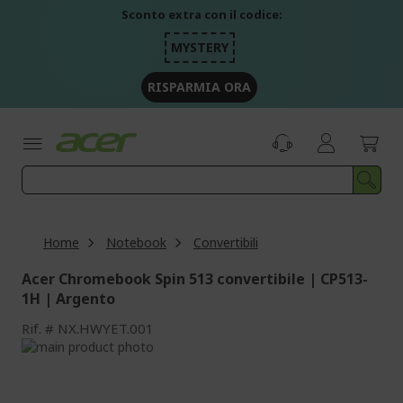
Salta
Sconto extra con il codice:
al
contenuto
MYSTERY
RISPARMIA ORA
Home
Notebook
Convertibili
Acer Chromebook Spin 513 convertibile | CP513-
1H | Argento
Rif.
NX.HWYET.001
Vai
alla
Vai
fine
all'inizio
della
della