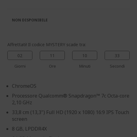
galleria
galleria
di
di
immagini
immagini
NON DISPONIBILE
Affrettati! Il codice MYSTERY scade tra:
02
11
10
33
Giorni
Ore
Minuti
Secondi
ChromeOS
Processore Qualcomm® Snapdragon™ 7c Octa-core
2,10 GHz
33,8 cm (13,3") Full HD (1920 x 1080) 16:9 IPS Touch
screen
8 GB, LPDDR4X