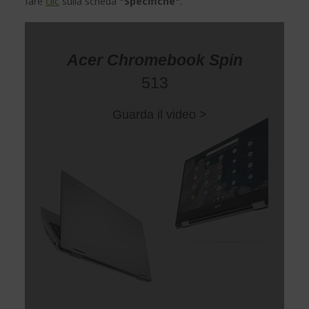
fare
clic
sulla scheda
"Specifiche"
.