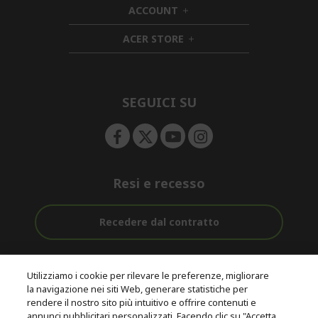
ACCOUNT
e
h
d
n
i
d
ACER STORE
d
e
h
d
n
i
e
d
n
d
e
SEGUICI SU
n
Resi e recesso
Recedere dal contratto
Assistenza
Con 0% Di
Consegna
pre e post
Tasso
Utilizziamo i cookie per rilevare le preferenze, migliorare
Gratuita
acquisto
D'interesse
la navigazione nei siti Web, generare statistiche per
rendere il nostro sito più intuitivo e offrire contenuti e
annunci pubblicitari personalizzati. Facendo clic su "Accetta
© 2026 Acer Inc.