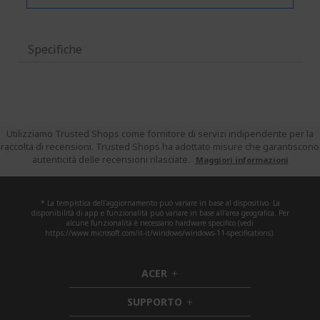
Specifiche
Utilizziamo Trusted Shops come fornitore di servizi indipendente per la
raccolta di recensioni. Trusted Shops ha adottato misure che garantiscono
autenticità delle recensioni rilasciate.
Maggiori informazioni
* La tempistica dell'aggiornamento può variare in base al dispositivo. La
disponibilità di app e funzionalità può variare in base all'area geografica. Per
alcune funzionalità è necessario hardware specifico (vedi
https://www.microsoft.com/it-it/windows/windows-11-specifications).
ACER
h
i
SUPPORTO
d
h
d
i