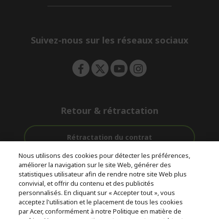
d
n
i
e
d
n
d
e
Suivez-nous sur les réseaux sociaux
n
Retour & rétractation
Rétractation du contrat
Nous utilisons des cookies pour détecter les préférences,
Accompagnement
améliorer la navigation sur le site Web, générer des
Livraison
Avec 0%
avant et après-
statistiques utilisateur afin de rendre notre site Web plus
Gratuite
D'intérêt
vente
convivial, et offrir du contenu et des publicités
personnalisés. En cliquant sur « Accepter tout », vous
acceptez l'utilisation et le placement de tous les cookies
© 2026 Acer Inc.
par Acer, conformément à notre Politique en matière de
CPYou BV est le revendeur et marchand agréé pour les produits et