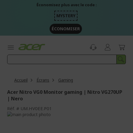
Aller
Économisez plus avec le code :
au
contenu
MYSTERY
ÉCONOMISER
Accueil
Écrans
Gaming
Acer Nitro VG0 Monitor gaming | Nitro VG270UP
| Nero
Réf.
UM.HV0EE.P01
Passer
à
Passer
la
au
fin
début