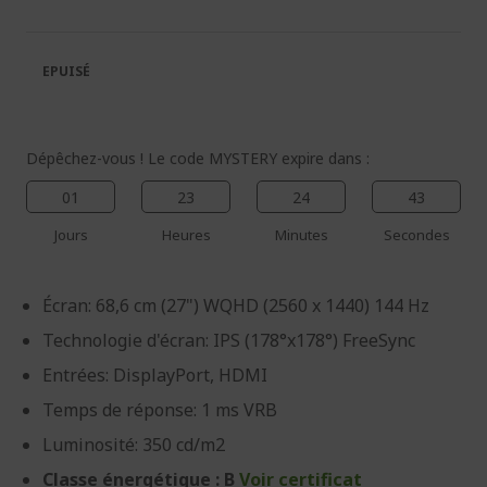
de
de
la
la
galerie
Galerie
EPUISÉ
d’images
d’images
Dépêchez-vous ! Le code MYSTERY expire dans :
01
23
24
42
Jours
Heures
Minutes
Secondes
Écran: 68,6 cm (27") WQHD (2560 x 1440) 144 Hz
Technologie d'écran: IPS (178°x178°) FreeSync
Entrées: DisplayPort, HDMI
Temps de réponse: 1 ms VRB
Luminosité: 350 cd/m2
Classe énergétique : B
Voir certificat