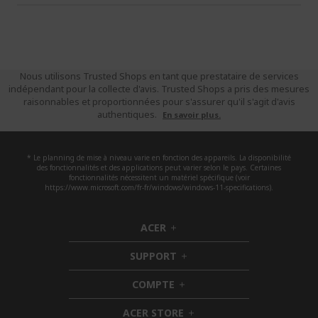
Nous utilisons Trusted Shops en tant que prestataire de services
indépendant pour la collecte d'avis. Trusted Shops a pris des mesures
raisonnables et proportionnées pour s'assurer qu'il s'agit d'avis
authentiques.
En savoir plus.
* Le planning de mise à niveau varie en fonction des appareils. La disponibilité
des fonctionnalités et des applications peut varier selon le pays. Certaines
fonctionnalités nécessitent un matériel spécifique (voir
https://www.microsoft.com/fr-fr/windows/windows-11-specifications).
ACER
h
i
SUPPORT
d
h
d
i
COMPTE
e
h
d
n
i
d
ACER STORE
d
e
h