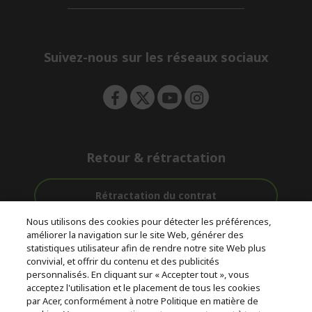
d
n
i
e
d
n
d
e
Suivez-nous sur les réseaux sociaux
n
Retour & rétractation
Rétractation du contrat
Nous utilisons des cookies pour détecter les préférences,
Accompagnement
améliorer la navigation sur le site Web, générer des
Livraison
Avec 0%
avant et après-
statistiques utilisateur afin de rendre notre site Web plus
Gratuite
D'intérêt
vente
convivial, et offrir du contenu et des publicités
personnalisés. En cliquant sur « Accepter tout », vous
acceptez l'utilisation et le placement de tous les cookies
© 2026 Acer Inc.
par Acer, conformément à notre Politique en matière de
CPYou BV est le revendeur et marchand agréé pour les produits et