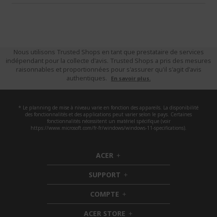
Nous utilisons Trusted Shops en tant que prestataire de services
indépendant pour la collecte d'avis. Trusted Shops a pris des mesures
raisonnables et proportionnées pour s'assurer qu'il s'agit d'avis
authentiques.
En savoir plus.
* Le planning de mise à niveau varie en fonction des appareils. La disponibilité
des fonctionnalités et des applications peut varier selon le pays. Certaines
fonctionnalités nécessitent un matériel spécifique (voir
https://www.microsoft.com/fr-fr/windows/windows-11-specifications).
ACER
h
i
SUPPORT
d
h
d
i
COMPTE
e
h
d
n
i
d
ACER STORE
d
e
h