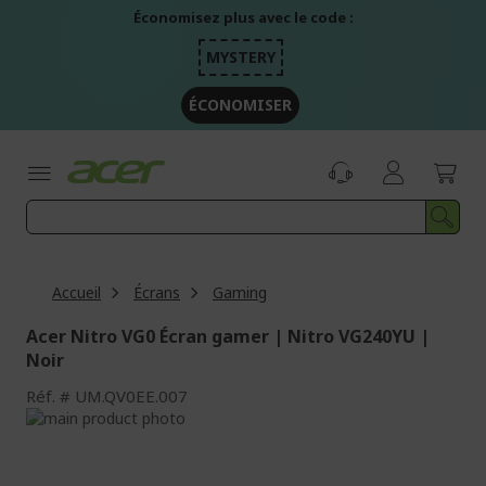
Aller
Économisez plus avec le code :
au
contenu
MYSTERY
ÉCONOMISER
Accueil
Écrans
Gaming
Acer Nitro VG0 Écran gamer | Nitro VG240YU |
Noir
Réf.
UM.QV0EE.007
Passer
à
Passer
la
au
fin
début