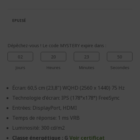
de
de
la
la
galerie
Galerie
EPUISÉ
d’images
d’images
Dépêchez-vous ! Le code MYSTERY expire dans :
02
20
23
50
Jours
Heures
Minutes
Secondes
Écran: 60,5 cm (23,8") WQHD (2560 x 1440) 75 Hz
Technologie d'écran: IPS (178°x178°) FreeSync
Entrées: DisplayPort, HDMI
Temps de réponse: 1 ms VRB
Luminosité: 300 cd/m2
Classe énergétique : G
Voir certificat