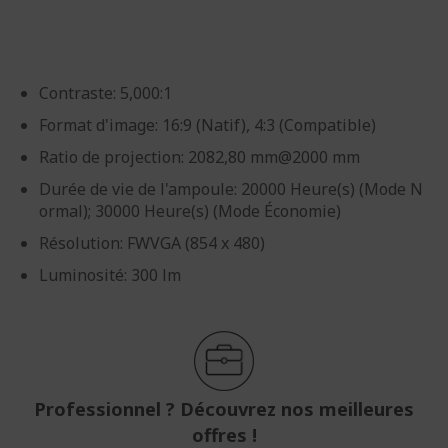
d’images
d’images
Contraste: 5,000:1
Format d'image: 16:9 (Natif), 4:3 (Compatible)
Ratio de projection: 2082,80 mm@2000 mm
Durée de vie de l'ampoule: 20000 Heure(s) (Mode N
ormal); 30000 Heure(s) (Mode Économie)
Résolution: FWVGA (854 x 480)
Luminosité: 300 lm
Professionnel ? Découvrez nos meilleures
offres !