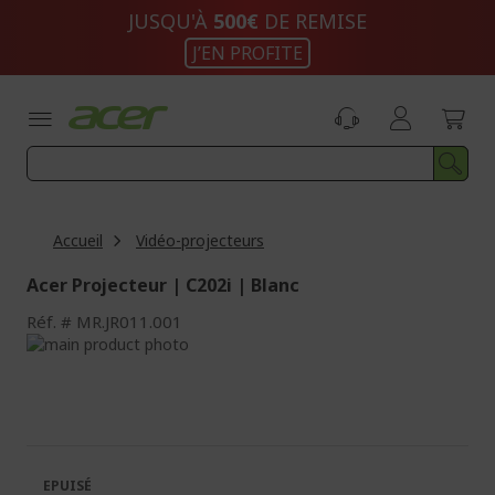
Aller
JUSQU'À
500€
DE REMISE
au
J’EN PROFITE
contenu
Accueil
Vidéo-projecteurs
Acer Projecteur | C202i | Blanc
Réf.
MR.JR011.001
Passer
à
Passer
la
au
fin
début
de
de
la
la
galerie
Galerie
EPUISÉ