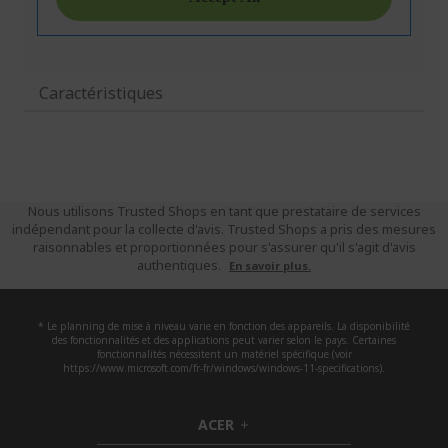
Caractéristiques
Nous utilisons Trusted Shops en tant que prestataire de services
indépendant pour la collecte d'avis. Trusted Shops a pris des mesures
raisonnables et proportionnées pour s'assurer qu'il s'agit d'avis
authentiques.
En savoir plus.
* Le planning de mise à niveau varie en fonction des appareils. La disponibilité
des fonctionnalités et des applications peut varier selon le pays. Certaines
fonctionnalités nécessitent un matériel spécifique (voir
https://www.microsoft.com/fr-fr/windows/windows-11-specifications).
ACER
h