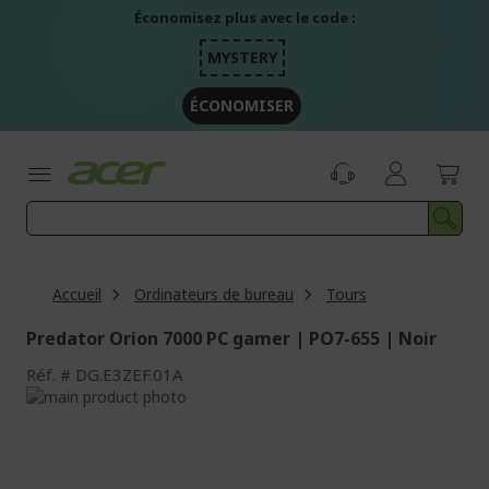
Aller
Économisez plus avec le code :
au
contenu
MYSTERY
ÉCONOMISER
Accueil
Ordinateurs de bureau
Tours
Predator Orion 7000 PC gamer | PO7-655 | Noir
Réf.
DG.E3ZEF.01A
Passer
à
Passer
la
au
fin
début
de
de