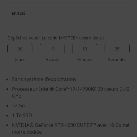
la
la
galerie
Galerie
EPUISÉ
d’images
d’images
Dépêchez-vous ! Le code MYSTERY expire dans :
00
10
13
34
Jours
Heures
Minutes
Secondes
Sans système d'exploitation
Processeur Intel® Core™ i7-14700KF 20 cœurs 3,40
GHz
32 Go
1 To SSD
NVIDIA® GeForce RTX 4080 SUPER™ avec 16 Go mé
moire dédiée