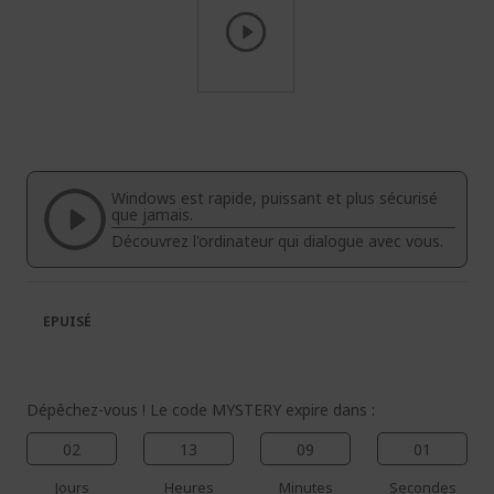
Passer
au
début
de
la
Windows est rapide, puissant et plus sécurisé
Galerie
que jamais.
d’images
Découvrez l'ordinateur qui dialogue avec vous.
EPUISÉ
Dépêchez-vous ! Le code MYSTERY expire dans :
02
13
09
00
Jours
Heures
Minutes
Secondes