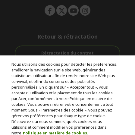
Retour & rétractation
Rétractation du contrat
Nous utilisons des cookies pour détecter les préférences,
Accompagnement
améliorer la navigation sur le site Web, générer des
Livraison
Avec 0%
avant et après-
statistiques utilisateur afin de rendre notre site Web plus
Gratuite
D'intérêt
vente
convivial, et offrir du contenu et des publicités
personnalisés. En cliquant sur « Accepter tout », vous
acceptez l'utilisation et le placement de tous les cookies
© 2026 Acer Inc.
par Acer, conformément à notre Politique en matière de
CPYou BV est le revendeur et marchand agréé pour les produits et
cookies. Vous pouvez retirer votre consentement à tout
services proposés au sein de ce magasin.
moment. Sous « Paramètres des cookie », vous pouvez
gérer vos préférences pour chaque type de cookie.
Découvrez qui nous sommes, quels cookies nous
utilisons et comment modifier vos préférences dans
notre
Politique en matière de cookies.