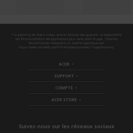
* Le planning de mise à niveau varie en fonction des appareils. La disponibilité
des fonctionnalités et des applications peut varier selon le pays. Certaines
fonctionnalités nécessitent un matériel spécifique (voir
https://www.microsoft.com/fr-fr/windows/windows-11-specifications).
ACER
h
i
SUPPORT
d
h
d
i
COMPTE
e
h
d
n
i
d
ACER STORE
d
e
h
d
n
i
e
d
n
d
e
Suivez-nous sur les réseaux sociaux
n