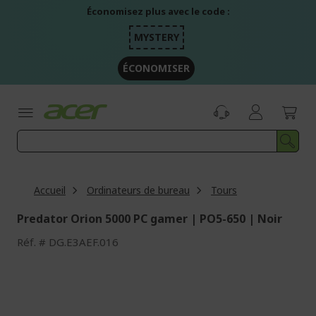
Aller
Économisez plus avec le code :
au
contenu
MYSTERY
ÉCONOMISER
Accueil
Ordinateurs de bureau
Tours
Predator Orion 5000 PC gamer | PO5-650 | Noir
Réf.
DG.E3AEF.016
Passer
à
la
fin
de