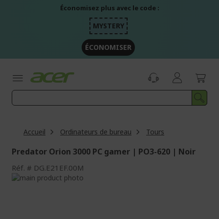
Aller
Économisez plus avec le code :
au
contenu
MYSTERY
ÉCONOMISER
Accueil
Ordinateurs de bureau
Tours
Predator Orion 3000 PC gamer | PO3-620 | Noir
Réf.
DG.E21EF.00M
Passer
à
Passer
la
au
fin
début
de
de