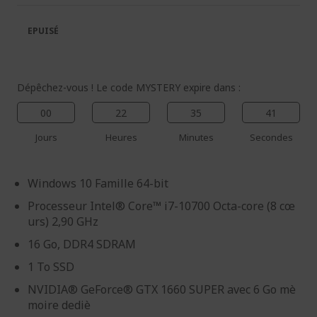
la
la
galerie
Galerie
EPUISÉ
d’images
d’images
Dépêchez-vous ! Le code MYSTERY expire dans :
00
22
35
39
Jours
Heures
Minutes
Secondes
Windows 10 Famille 64-bit
Processeur Intel® Core™ i7-10700 Octa-core (8 cœ
urs) 2,90 GHz
16 Go, DDR4 SDRAM
1 To SSD
NVIDIA® GeForce® GTX 1660 SUPER avec 6 Go mè
moire dediè