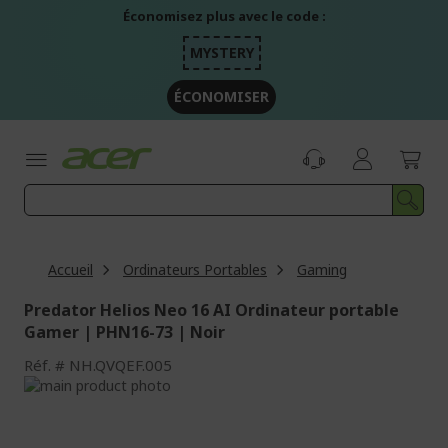
Aller
Économisez plus avec le code :
au
contenu
MYSTERY
ÉCONOMISER
Accueil
Ordinateurs Portables
Gaming
Predator Helios Neo 16 AI Ordinateur portable
Gamer | PHN16-73 | Noir
Réf.
NH.QVQEF.005
Passer
à
Passer
la
au
fin
début