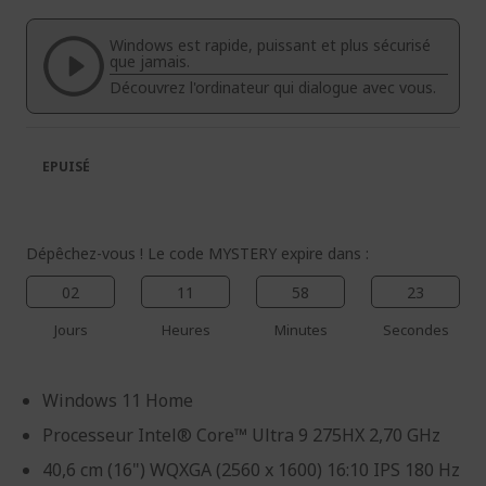
de
de
la
la
Windows est rapide, puissant et plus sécurisé
galerie
Galerie
que jamais.
d’images
d’images
Découvrez l'ordinateur qui dialogue avec vous.
EPUISÉ
Dépêchez-vous ! Le code MYSTERY expire dans :
02
11
58
22
Jours
Heures
Minutes
Secondes
Windows 11 Home
Processeur Intel® Core™ Ultra 9 275HX 2,70 GHz
40,6 cm (16") WQXGA (2560 x 1600) 16:10 IPS 180 Hz