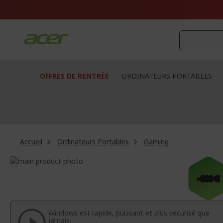
Aller
au
contenu
OFFRES DE RENTRÉE
ORDINATEURS PORTABLES
Accueil
Ordinateurs Portables
Gaming
Passer
à
Passer
-800 €
la
au
fin
début
de
de
la
la
Windows est rapide, puissant et plus sécurisé que
galerie
Galerie
jamais.