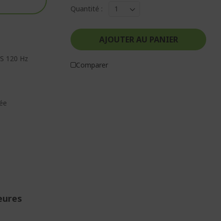
Quantité :
AJOUTER AU PANIER
PS 120 Hz
Comparer
ée
eures