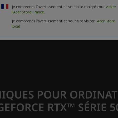
Je comprends l'avertissement et souhaite malgré tout
visiter
l'Acer Store France.
Je comprends l'avertissement et souhaite visiter l'
Acer Store
local.