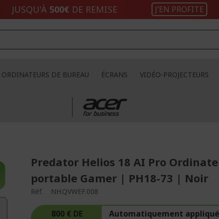
JUSQU'À
500€
DE REMISE
J’EN PROFITE
ORDINATEURS DE BUREAU
ÉCRANS
VIDÉO-PROJECTEURS
Predator Helios 18 AI Pro Ordinat
portable Gamer | PH18-73 | Noir
Réf.
NH.QVWEF.008
800 € DE
Automatiquement appliqué 