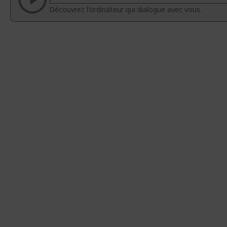
d’images
d’images
Découvrez l'ordinateur qui dialogue avec vous.