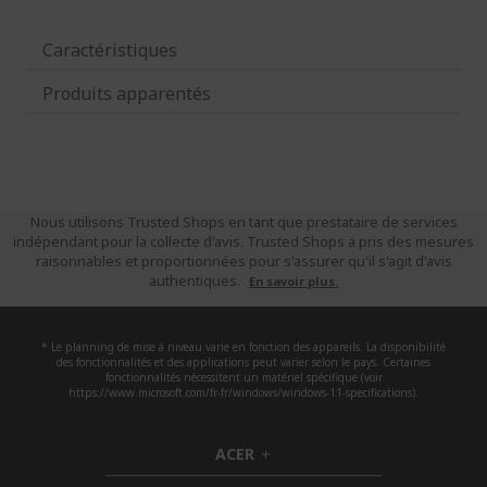
Caractéristiques
Produits apparentés
Nous utilisons Trusted Shops en tant que prestataire de services
indépendant pour la collecte d'avis. Trusted Shops a pris des mesures
raisonnables et proportionnées pour s'assurer qu'il s'agit d'avis
authentiques.
En savoir plus.
* Le planning de mise à niveau varie en fonction des appareils. La disponibilité
des fonctionnalités et des applications peut varier selon le pays. Certaines
fonctionnalités nécessitent un matériel spécifique (voir
https://www.microsoft.com/fr-fr/windows/windows-11-specifications).
ACER
h
i