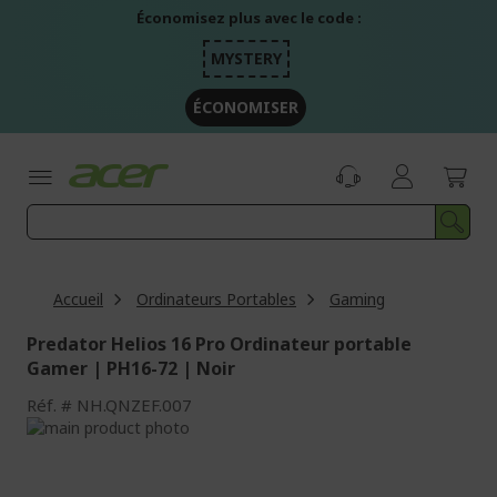
Aller
Économisez plus avec le code :
au
contenu
MYSTERY
ÉCONOMISER
Accueil
Ordinateurs Portables
Gaming
Predator Helios 16 Pro Ordinateur portable
Gamer | PH16-72 | Noir
Réf.
NH.QNZEF.007
Passer
à
Passer
la
au
fin
début