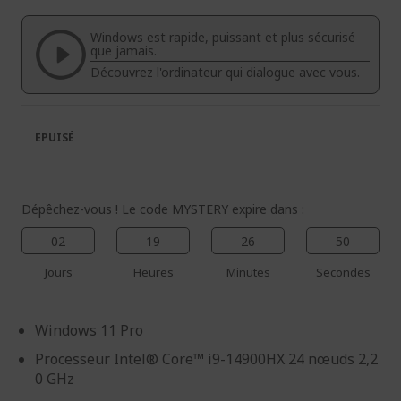
de
de
la
la
Windows est rapide, puissant et plus sécurisé
galerie
Galerie
que jamais.
d’images
d’images
Découvrez l'ordinateur qui dialogue avec vous.
EPUISÉ
Dépêchez-vous ! Le code MYSTERY expire dans :
02
19
26
49
Jours
Heures
Minutes
Secondes
Windows 11 Pro
Processeur Intel® Core™ i9-14900HX 24 nœuds 2,2
0 GHz