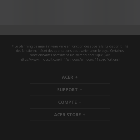
* Le planning de mise à niveau varie en fonction des appareils. La disponibilité
des fonctionnalités et des applications peut varier selon le pays. Certaines
fonctionnalités nécessitent un matériel spécifique (voir
https://www.microsoft.com/fr-fr/windows/windows-11-specifications).
ACER
h
i
SUPPORT
d
h
d
i
COMPTE
e
h
d
n
i
d
ACER STORE
d
e
h
d
n
i
e
d
n
d