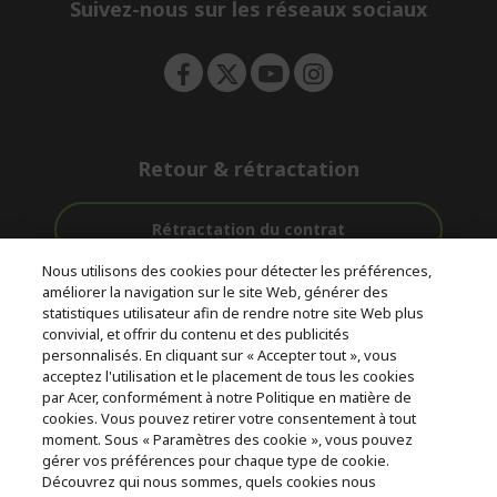
e
Suivez-nous sur les réseaux sociaux
n
Retour & rétractation
Rétractation du contrat
Nous utilisons des cookies pour détecter les préférences,
Accompagnement
améliorer la navigation sur le site Web, générer des
Livraison
Avec 0%
avant et après-
statistiques utilisateur afin de rendre notre site Web plus
Gratuite
D'intérêt
vente
convivial, et offrir du contenu et des publicités
personnalisés. En cliquant sur « Accepter tout », vous
acceptez l'utilisation et le placement de tous les cookies
© 2026 Acer Inc.
par Acer, conformément à notre Politique en matière de
CPYou BV est le revendeur et marchand agréé pour les produits et
cookies. Vous pouvez retirer votre consentement à tout
services proposés au sein de ce magasin.
moment. Sous « Paramètres des cookie », vous pouvez
gérer vos préférences pour chaque type de cookie.
Découvrez qui nous sommes, quels cookies nous