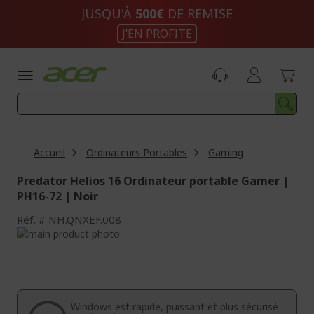
Aller
JUSQU'À
500€
DE REMISE
au
J’EN PROFITE
contenu
Accueil
Ordinateurs Portables
Gaming
Predator Helios 16 Ordinateur portable Gamer |
PH16-72 | Noir
Réf.
NH.QNXEF.008
Passer
à
Passer
la
au
fin
début
de
de
la
la
Windows est rapide, puissant et plus sécurisé