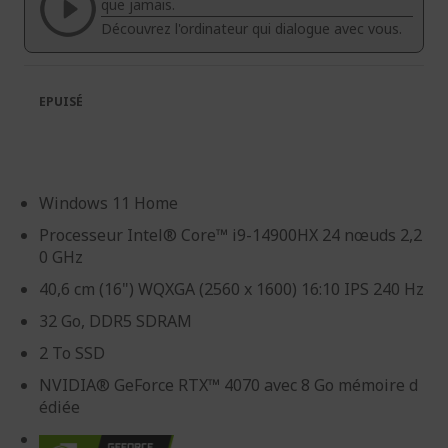
galerie
Galerie
que jamais.
d’images
d’images
Découvrez l'ordinateur qui dialogue avec vous.
EPUISÉ
Windows 11 Home
Processeur Intel® Core™ i9-14900HX 24 nœuds 2,2
0 GHz
40,6 cm (16") WQXGA (2560 x 1600) 16:10 IPS 240 Hz
32 Go, DDR5 SDRAM
2 To SSD
NVIDIA® GeForce RTX™ 4070 avec 8 Go mémoire d
édiée