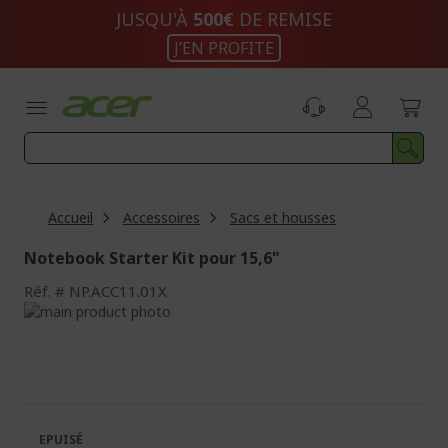
Aller
JUSQU'À
500€
DE REMISE
au
J’EN PROFITE
contenu
Accueil
Accessoires
Sacs et housses
Notebook Starter Kit pour 15,6"
Réf.
NP.ACC11.01X
Passer
à
Passer
la
au
fin
début
de
de
la
la
galerie
Galerie
EPUISÉ