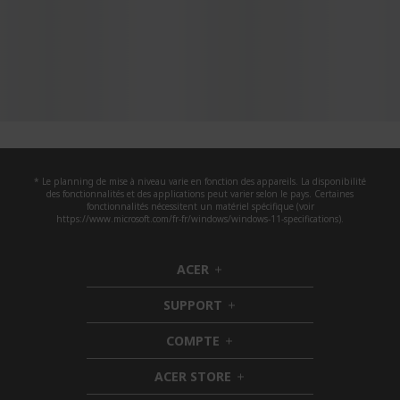
* Le planning de mise à niveau varie en fonction des appareils. La disponibilité
des fonctionnalités et des applications peut varier selon le pays. Certaines
fonctionnalités nécessitent un matériel spécifique (voir
https://www.microsoft.com/fr-fr/windows/windows-11-specifications).
ACER
h
i
SUPPORT
d
h
d
i
COMPTE
e
h
d
n
i
d
ACER STORE
d
e
h
d
n
i