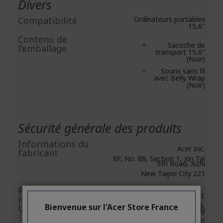
Divers
Compatibilité
Ordinateurs portables
15,6"
Contenu de
Sacoche de
l'emballage
transport 15,6"
(Noir)
Souris sans fil
avec Belly Wrap
(Noir)
Sécurité générale des produits
Informations du
Acer Inc.
fabricant
8F, No. 88, Section 1, Xin Tai
5th Road, Xizhi
New Taipei City 221
Personne
Acer Italy S.r.l.
responsable
Viale delle Industrie 1/A,
Bienvenue sur l'Acer Store France
UE/Importateur UE
20044 Arese (MI), Italy
https://www.acer.com/it-it