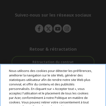
e
d
n
d
e
Suivez-nous sur les réseaux sociaux
n
Retour & rétractation
Rétractation du contrat
Nous utilisons des cookies pour détecter les préférences,
Accompagnement
améliorer la navigation sur le site Web, générer des
Livraison
Avec 0%
avant et après-
statistiques utilisateur afin de rendre notre site Web plus
Gratuite
D'intérêt
vente
convivial, et offrir du contenu et des publicités
personnalisés. En cliquant sur « Accepter tout », vous
acceptez l'utilisation et le placement de tous les cookies
© 2026 Acer Inc.
par Acer, conformément à notre Politique en matière de
CPYou BV est le revendeur et marchand agréé pour les produits et
cookies. Vous pouvez retirer votre consentement à tout
services proposés au sein de ce magasin.