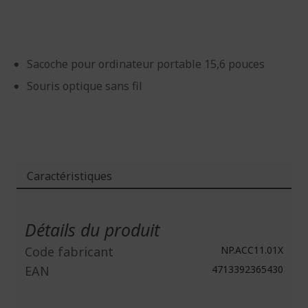
d’images
d’images
Sacoche pour ordinateur portable 15,6 pouces
Souris optique sans fil
Caractéristiques
Plus
d'infos
Détails du produit
Code fabricant
NP.ACC11.01X
EAN
4713392365430