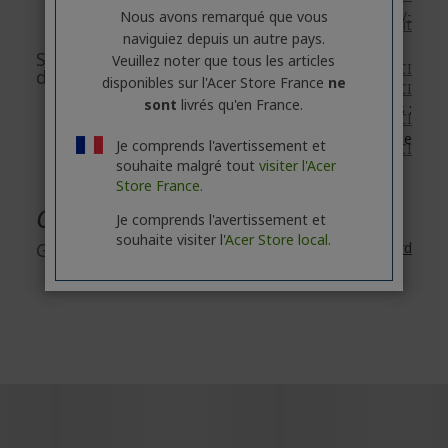
e-mail :
acer-italy-
Nous avons remarqué que vous
srl@legalmail.it
naviguiez depuis un autre pays.
Sécurité des
Veuillez noter que tous les articles
Accessoires : disponible
ICI
documents/images
disponibles sur l'Acer Store France
ne
Réseau : disponible
ICI
sont
livrés qu'en France.
Trottinettes électriques :
disponible
ICI
Vélos électriques : disponible
Je comprends l'avertissement et
ICI
souhaite malgré tout
visiter l'Acer
Store France.
Garantie
Je comprends l'avertissement et
souhaite visiter l'
Acer Store local.
Garantie
2 ans
Garantie standard