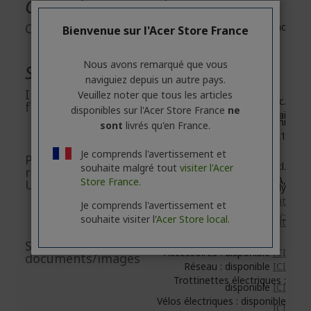
Caractéristiques physiques
Couleur
Blanc
Bienvenue sur l'Acer Store France
Nous avons remarqué que vous
Sécurité générale des produits
naviguiez depuis un autre pays.
Informations du
Veuillez noter que tous les articles
Acer Inc.
fabricant
disponibles sur l'Acer Store France
ne
8F, No. 88, Section 1, Xin Tai
5th Road, Xizhi
sont
livrés qu'en France.
New Taipei City 221
Je comprends l'avertissement et
Personne
Acer Italy S.r.l.
souhaite malgré tout
visiter l'Acer
responsable
Viale delle Industrie 1/A,
Store France.
UE/Importateur UE
20044 Arese (MI), Italy
https://www.acer.com/it-it
Je comprends l'avertissement et
e-mail :
acer-italy-
souhaite visiter l'
Acer Store local.
srl@legalmail.it
Sécurité des
Accessoires : disponible
ICI
documents/images
Réseau : disponible
ICI
Trottinettes électriques :
disponible
ICI
Vélos électriques : disponible
ICI