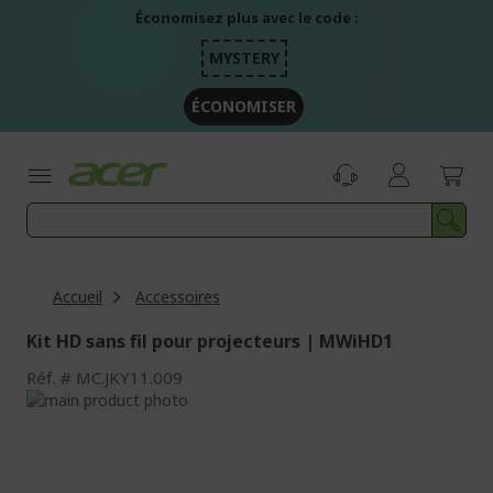
Aller
Économisez plus avec le code :
au
contenu
MYSTERY
ÉCONOMISER
Accueil
Accessoires
Kit HD sans fil pour projecteurs | MWiHD1
Réf.
MC.JKY11.009
Passer
à
Passer
la
au
fin
début
de
de