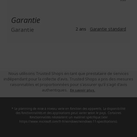
Garantie
Garantie
2 ans
Garantie standard
Nous utilisons Trusted Shops en tant que prestataire de services
indépendant pour la collecte d'avis. Trusted Shops a pris des mesures
raisonnables et proportionnées pour s'assurer qu'il s'agit d'avis
authentiques.
En savoir plus.
* Le planning de mise à niveau varie en fonction des appareils. La disponibilité
des fonctionnalités et des applications peut varier selon le pays. Certaines
fonctionnalités nécessitent un matériel spécifique (voir
https://www.microsoft.com/fr-fr/windows/windows-11-specifications).