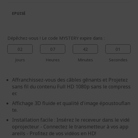
la
la
galerie
Galerie
EPUISÉ
d’images
d’images
Dépêchez-vous ! Le code MYSTERY expire dans :
02
07
42
01
Jours
Heures
Minutes
Secondes
Affranchissez-vous des câbles gênants et Projetez
sans fil du contenu Full HD 1080p sans le compress
er.
Affichage 3D fluide et qualité d'image époustouflan
te.
Installation facile : Insérez le receveur dans le vidé
oprojecteur - Connectez le transmetteur à vos app
areils - Profitez de vos vidéos en HD!