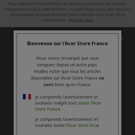
Nous utilisons Trusted Shops en tant que prestataire de services
indépendant pour la collecte d'avis. Trusted Shops a pris des mesures
raisonnables et proportionnées pour s'assurer qu'il s'agit d'avis
authentiques.
En savoir plus.
* Le planning de mise à niveau varie en fonction des appareils. La disponibilité
Bienvenue sur l'Acer Store France
des fonctionnalités et des applications peut varier selon le pays. Certaines
fonctionnalités nécessitent un matériel spécifique (voir
https://www.microsoft.com/fr-fr/windows/windows-11-specifications).
Nous avons remarqué que vous
naviguiez depuis un autre pays.
ACER
h
Veuillez noter que tous les articles
i
disponibles sur l'Acer Store France
ne
SUPPORT
d
h
sont
livrés qu'en France.
d
i
COMPTE
e
h
d
Je comprends l'avertissement et
n
i
d
souhaite malgré tout
visiter l'Acer
ACER STORE
d
e
h
Store France.
d
n
i
e
d
Je comprends l'avertissement et
n
d
souhaite visiter l'
Acer Store local.
e
Suivez-nous sur les réseaux sociaux