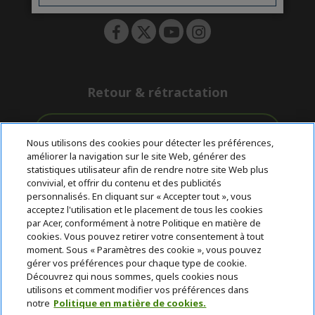
n
Retour & rétractation
Rétractation du contrat
Nous utilisons des cookies pour détecter les préférences,
améliorer la navigation sur le site Web, générer des
Accompagnement
Livraison
Avec 0%
statistiques utilisateur afin de rendre notre site Web plus
avant et après-
Gratuite
D'intérêt
convivial, et offrir du contenu et des publicités
vente
personnalisés. En cliquant sur « Accepter tout », vous
acceptez l'utilisation et le placement de tous les cookies
© 2026 Acer Inc.
par Acer, conformément à notre Politique en matière de
CPYou BV est le revendeur et marchand agréé pour les produits et
cookies. Vous pouvez retirer votre consentement à tout
services proposés au sein de ce magasin.
moment. Sous « Paramètres des cookie », vous pouvez
gérer vos préférences pour chaque type de cookie.
Découvrez qui nous sommes, quels cookies nous
utilisons et comment modifier vos préférences dans
notre
Politique en matière de cookies.