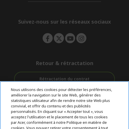
d
n
i
e
d
n
d
e
Suivez-nous sur les réseaux sociaux
n
Retour & rétractation
Rétractation du contrat
Nous utilisons des cookies pour détecter les préférences,
Accompagnement
améliorer la navigation sur le site Web, générer des
Livraison
Avec 0%
avant et après-
statistiques utilisateur afin de rendre notre site Web plus
Gratuite
D'intérêt
vente
convivial, et offrir du contenu et des publicités
personnalisés. En cliquant sur « Accepter tout », vous
acceptez l'utilisation et le placement de tous les cookies
© 2026 Acer Inc.
par Acer, conformément à notre Politique en matière de
CPYou BV est le revendeur et marchand agréé pour les produits et
cookies. Vous pouvez retirer votre consentement à tout