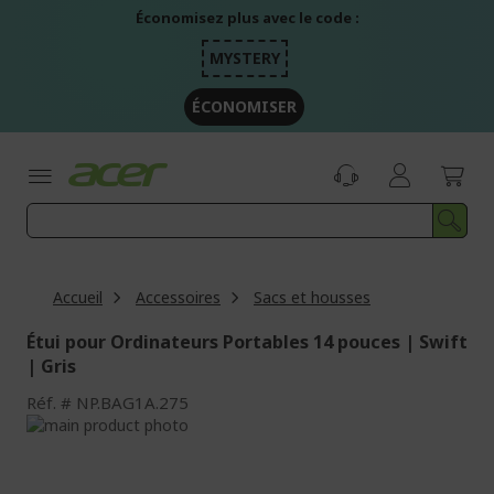
Aller
Économisez plus avec le code :
au
contenu
MYSTERY
ÉCONOMISER
Accueil
Accessoires
Sacs et housses
Étui pour Ordinateurs Portables 14 pouces | Swift
| Gris
Réf.
NP.BAG1A.275
Passer
à
Passer
la
au
fin
début