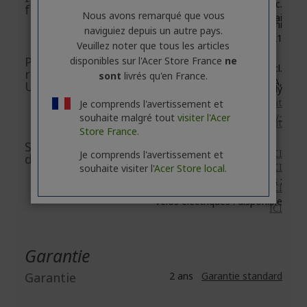
Acer Inc.
fabricant
Nous avons remarqué que vous
8F, No. 88, Section 1, Xin Tai
5th Road, Xizhi
naviguiez depuis un autre pays.
New Taipei City 221
Veuillez noter que tous les articles
Personne
disponibles sur l'Acer Store France
ne
Acer Italy S.r.l.
responsable
sont
livrés qu'en France.
Viale delle Industrie 1/A,
UE/Importateur UE
20044 Arese (MI), Italy
https://www.acer.com/it-it
Je comprends l'avertissement et
e-mail :
acer-italy-
souhaite malgré tout
visiter l'Acer
srl@legalmail.it
Store France.
Sécurité des
Accessoires : disponible
ICI
Je comprends l'avertissement et
documents/images
Réseau : disponible
ICI
souhaite visiter l'
Acer Store local.
Trottinettes électriques :
disponible
ICI
Vélos électriques : disponible
ICI
Garantie
Garantie
2 ans
Garantie standard