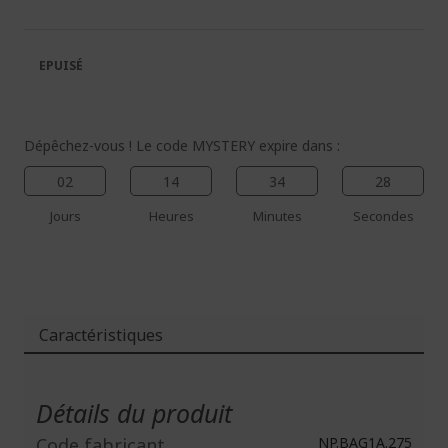
de
de
la
la
galerie
Galerie
EPUISÉ
d’images
d’images
Dépêchez-vous ! Le code MYSTERY expire dans :
02
14
34
28
Jours
Heures
Minutes
Secondes
Caractéristiques
Plus
d'infos
Détails du produit
Code fabricant
NP.BAG1A.275