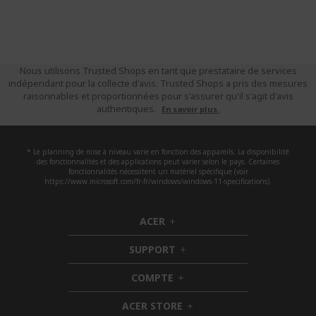
Nous utilisons Trusted Shops en tant que prestataire de services
indépendant pour la collecte d'avis. Trusted Shops a pris des mesures
raisonnables et proportionnées pour s'assurer qu'il s'agit d'avis
authentiques.
En savoir plus.
* Le planning de mise à niveau varie en fonction des appareils. La disponibilité
des fonctionnalités et des applications peut varier selon le pays. Certaines
fonctionnalités nécessitent un matériel spécifique (voir
https://www.microsoft.com/fr-fr/windows/windows-11-specifications).
ACER
h
i
SUPPORT
d
h
d
i
COMPTE
e
h
d
n
i
d
ACER STORE
d
e
h