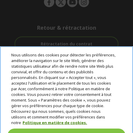
Retour & rétractation
Rétractation du contrat
Nous utilisons des cookies pour détecter les préférences,
Accompagnement
améliorer la navigation sur le site Web, générer des
Livraison
Avec 0%
avant et après-
statistiques utilisateur afin de rendre notre site Web plus
Gratuite
D'intérêt
vente
convivial, et offrir du contenu et des publicités
personnalisés. En cliquant sur « Accepter tout », vous
acceptez l'utilisation et le placement de tous les cookies
© 2026 Acer Inc.
par Acer, conformément à notre Politique en matière de
CPYou BV est le revendeur et marchand agréé pour les produits et
cookies. Vous pouvez retirer votre consentement à tout
services proposés au sein de ce magasin.
moment. Sous « Paramètres des cookie », vous pouvez
gérer vos préférences pour chaque type de cookie.
Découvrez qui nous sommes, quels cookies nous
utilisons et comment modifier vos préférences dans
notre
Politique en matière de cookies.