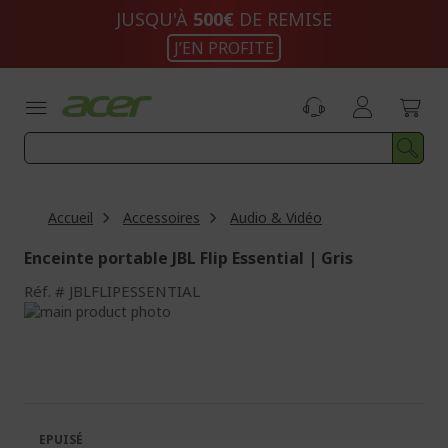
Aller
JUSQU'À
500€
DE REMISE
au
J’EN PROFITE
contenu
Accueil
Accessoires
Audio & Vidéo
Enceinte portable JBL Flip Essential | Gris
Réf.
JBLFLIPESSENTIAL
Passer
à
Passer
la
au
fin
début
de
de
la
la
galerie
Galerie
EPUISÉ