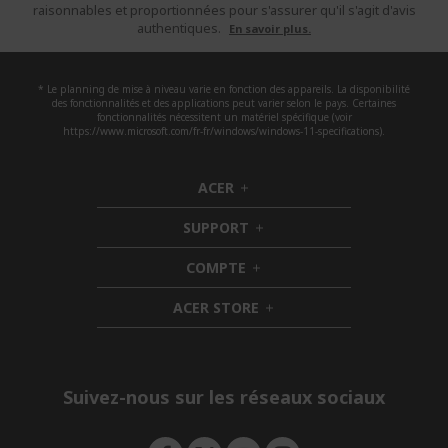
raisonnables et proportionnées pour s'assurer qu'il s'agit d'avis
authentiques.
En savoir plus.
* Le planning de mise à niveau varie en fonction des appareils. La disponibilité
des fonctionnalités et des applications peut varier selon le pays. Certaines
fonctionnalités nécessitent un matériel spécifique (voir
https://www.microsoft.com/fr-fr/windows/windows-11-specifications).
ACER
h
i
SUPPORT
d
h
d
i
COMPTE
e
h
d
n
i
d
ACER STORE
d
e
h
d
n
i
e
d
n
d
e
Suivez-nous sur les réseaux sociaux
n