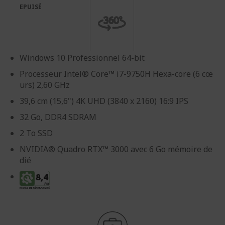
galerie
Galerie
EPUISÉ
d’images
d’images
Windows 10 Professionnel 64-bit
Processeur Intel® Core™ i7-9750H Hexa-core (6 cœ
urs) 2,60 GHz
39,6 cm (15,6") 4K UHD (3840 x 2160) 16:9 IPS
32 Go, DDR4 SDRAM
2 To SSD
NVIDIA® Quadro RTX™ 3000 avec 6 Go mémoire de
dié