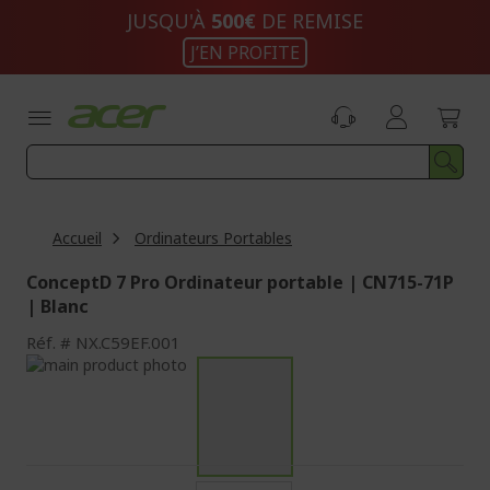
Aller
JUSQU'À
500€
DE REMISE
au
J’EN PROFITE
contenu
Accueil
Ordinateurs Portables
ConceptD 7 Pro Ordinateur portable | CN715-71P
| Blanc
Réf.
NX.C59EF.001
Passer
à
Passer
la
au
fin
début
de
de
la
la