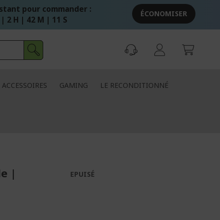
stant pour commander :
ÉCONOMISER
 | 2 H | 42 M | 10 S
ACCESSOIRES
GAMING
LE RECONDITIONNÉ
e |
EPUISÉ