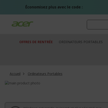
Aller
au
Économisez plus avec le code :
contenu
OFFRES DE RENTRÉE
ORDINATEURS PORTABLES
Accueil
Ordinateurs Portables
Passer
à
Passer
la
au
fin
début
de
de
la
la