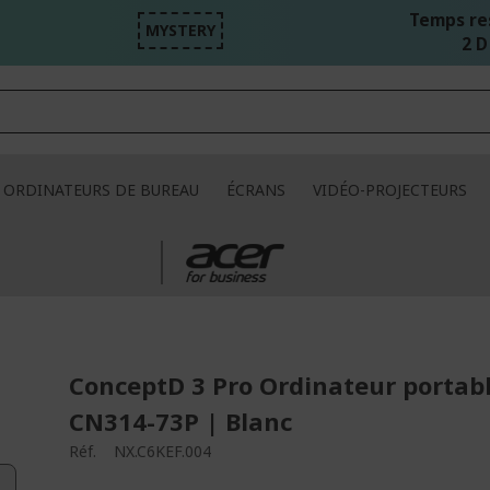
Temps re
MYSTERY
2 D
ORDINATEURS DE BUREAU
ÉCRANS
VIDÉO-PROJECTEURS
ConceptD 3 Pro Ordinateur portabl
CN314-73P | Blanc
Réf.
NX.C6KEF.004