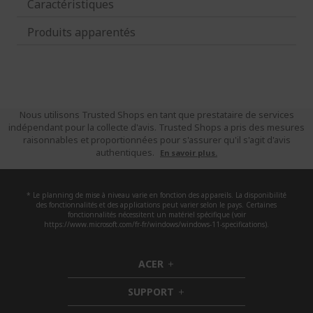
Caractéristiques
Produits apparentés
Nous utilisons Trusted Shops en tant que prestataire de services
indépendant pour la collecte d'avis. Trusted Shops a pris des mesures
raisonnables et proportionnées pour s'assurer qu'il s'agit d'avis
authentiques.
En savoir plus.
* Le planning de mise à niveau varie en fonction des appareils. La disponibilité
des fonctionnalités et des applications peut varier selon le pays. Certaines
fonctionnalités nécessitent un matériel spécifique (voir
https://www.microsoft.com/fr-fr/windows/windows-11-specifications).
ACER
h
i
SUPPORT
d
h
d
i