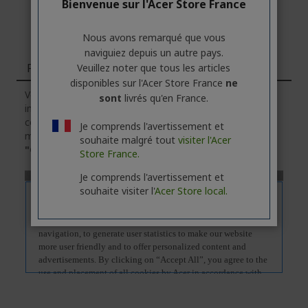
Bienvenue sur l'Acer Store France
Nous avons remarqué que vous
naviguiez depuis un autre pays.
Fonctions
Veuillez noter que tous les articles
disponibles sur l'Acer Store France
ne
Veuillez noter que l'onglet
"Fonctions"
contient des
sont
livrés qu'en France.
informations générales sur la série des produits. Pour
connaître les caractéristiques techniques exactes du
Je comprends l'avertissement et
modèle sélectionné, veuillez
cliquer
sur l'onglet
souhaite malgré tout
visiter l'Acer
"Caractéristiques"
.
Store France.
Je comprends l'avertissement et
souhaite visiter l'
Acer Store local.