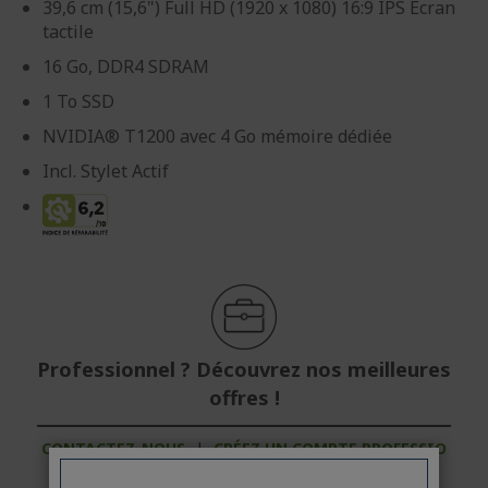
39,6 cm (15,6") Full HD (1920 x 1080) 16:9 IPS Écran
tactile
16 Go, DDR4 SDRAM
1 To SSD
NVIDIA® T1200 avec 4 Go mémoire dédiée
Incl. Stylet Actif
Professionnel ? Découvrez nos meilleures
offres !
CONTACTEZ-NOUS
|
CRÉEZ UN COMPTE PROFESSIO
NNEL