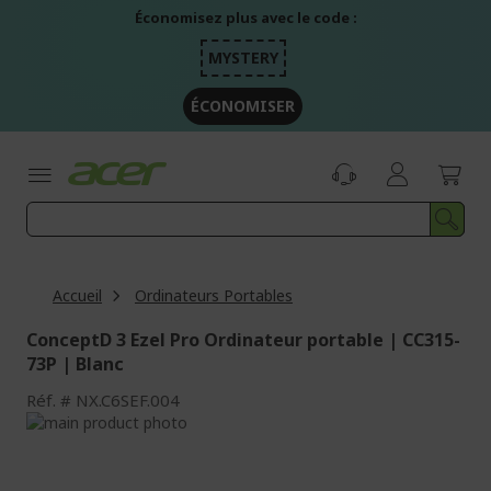
Aller
Économisez plus avec le code :
au
contenu
MYSTERY
ÉCONOMISER
Accueil
Ordinateurs Portables
ConceptD 3 Ezel Pro Ordinateur portable | CC315-
73P | Blanc
Réf.
NX.C6SEF.004
Passer
à
Passer
la
au
fin
début