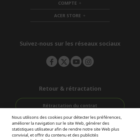
COMPTE
e
h
d
n
i
d
ACER STORE
d
e
h
d
n
i
e
d
n
d
e
Suivez-nous sur les réseaux sociaux
n
Retour & rétractation
Rétractation du contrat
Nous utilisons des cookies pour détecter les préférences,
Accompagnement
améliorer la navigation sur le site Web, générer des
Livraison
Avec 0%
avant et après-
statistiques utilisateur afin de rendre notre site Web plus
Gratuite
D'intérêt
vente
convivial, et offrir du contenu et des publicités