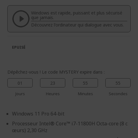
de
de
la
la
Windows est rapide, puissant et plus sécurisé
galerie
Galerie
que jamais.
d’images
d’images
Découvrez l'ordinateur qui dialogue avec vous.
EPUISÉ
Dépêchez-vous ! Le code MYSTERY expire dans :
01
23
55
54
Jours
Heures
Minutes
Secondes
Windows 11 Pro 64-bit
Processeur Intel® Core™ i7-11800H Octa-core (8 c
œurs) 2,30 GHz