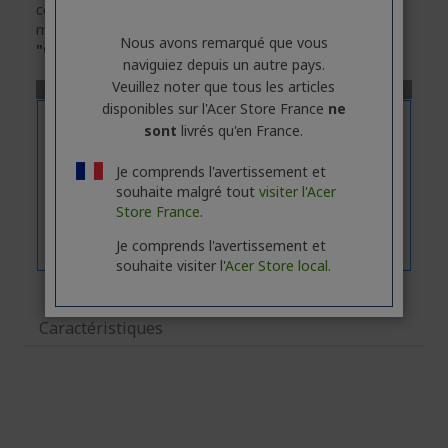
connaître les caractéristiques techniques exactes du
modèle sélectionné, veuillez
cliquer
sur l'onglet
Nous avons remarqué que vous
"Caractéristiques"
.
naviguiez depuis un autre pays.
Veuillez noter que tous les articles
disponibles sur l'Acer Store France
ne
sont
livrés qu'en France.
Je comprends l'avertissement et
souhaite malgré tout
visiter l'Acer
Store France.
Je comprends l'avertissement et
souhaite visiter l'
Acer Store local.
Caractéristiques