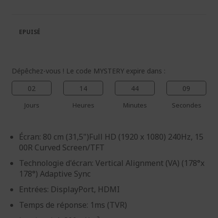
de
de
la
la
galerie
Galerie
EPUISÉ
d’images
d’images
Dépêchez-vous ! Le code MYSTERY expire dans :
02
14
44
09
Jours
Heures
Minutes
Secondes
Écran: 80 cm (31,5")Full HD (1920 x 1080) 240Hz, 15
00R Curved Screen/TFT
Technologie d'écran: Vertical Alignment (VA) (178°x
178°) Adaptive Sync
Entrées: DisplayPort, HDMI
Temps de réponse: 1ms (TVR)