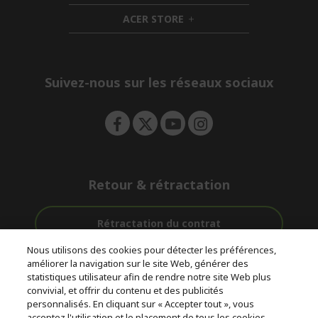
n
i
d
ACER STORE
d
e
h
d
n
i
e
d
n
d
e
Suivez-nous sur les réseaux sociaux
n
Retour & rétractation
Rétractation du contrat
Nous utilisons des cookies pour détecter les préférences,
Accompagnement
améliorer la navigation sur le site Web, générer des
Livraison
Avec 0%
avant et après-
statistiques utilisateur afin de rendre notre site Web plus
Gratuite
D'intérêt
vente
convivial, et offrir du contenu et des publicités
personnalisés. En cliquant sur « Accepter tout », vous
acceptez l'utilisation et le placement de tous les cookies
© 2026 Acer Inc.