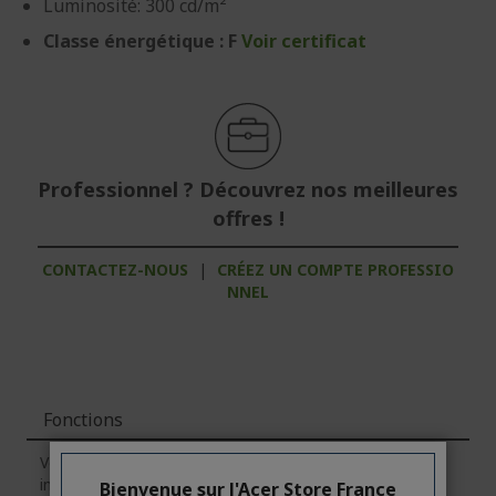
Luminosité: 300 cd/m²
Classe énergétique : F
Voir certificat
Professionnel ? Découvrez nos meilleures
offres !
CONTACTEZ-NOUS
|
CRÉEZ UN COMPTE PROFESSIO
NNEL
Fonctions
Veuillez noter que l'onglet
"Fonctions"
contient des
informations générales sur la série des produits. Pour
Bienvenue sur l'Acer Store France