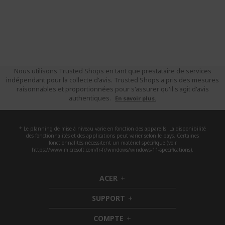
Nous utilisons Trusted Shops en tant que prestataire de services
indépendant pour la collecte d'avis. Trusted Shops a pris des mesures
raisonnables et proportionnées pour s'assurer qu'il s'agit d'avis
authentiques.
En savoir plus.
* Le planning de mise à niveau varie en fonction des appareils. La disponibilité
des fonctionnalités et des applications peut varier selon le pays. Certaines
fonctionnalités nécessitent un matériel spécifique (voir
https://www.microsoft.com/fr-fr/windows/windows-11-specifications).
ACER
h
i
SUPPORT
d
h
d
i
COMPTE
e
h
d