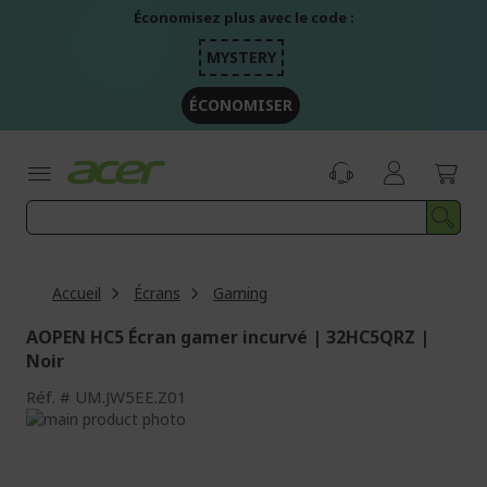
Aller
Économisez plus avec le code :
au
contenu
MYSTERY
ÉCONOMISER
Accueil
Écrans
Gaming
AOPEN HC5 Écran gamer incurvé | 32HC5QRZ |
Noir
Réf.
UM.JW5EE.Z01
Passer
à
Passer
la
au
fin
début