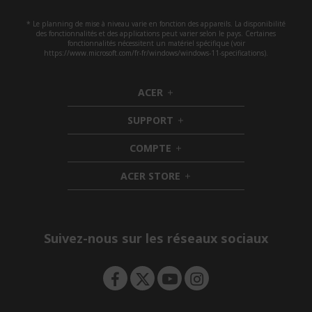
* Le planning de mise à niveau varie en fonction des appareils. La disponibilité
des fonctionnalités et des applications peut varier selon le pays. Certaines
fonctionnalités nécessitent un matériel spécifique (voir
https://www.microsoft.com/fr-fr/windows/windows-11-specifications).
ACER
h
i
SUPPORT
d
h
d
i
COMPTE
e
h
d
n
i
d
ACER STORE
d
e
h
d
n
i
e
d
n
d
e
Suivez-nous sur les réseaux sociaux
n