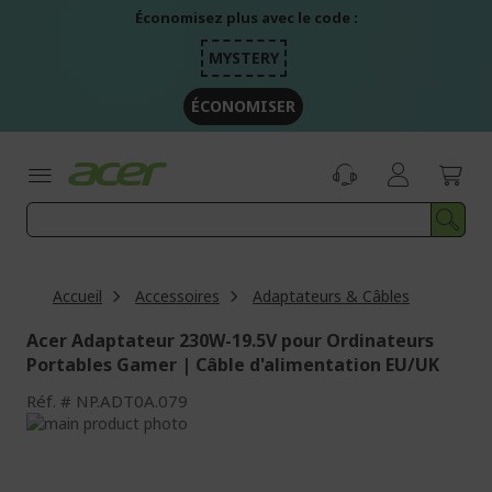
Aller
Économisez plus avec le code :
au
contenu
MYSTERY
ÉCONOMISER
Accueil
Accessoires
Adaptateurs & Câbles
Acer Adaptateur 230W-19.5V pour Ordinateurs
Portables Gamer | Câble d'alimentation EU/UK
Réf.
NP.ADT0A.079
Passer
à
Passer
la
au
fin
début