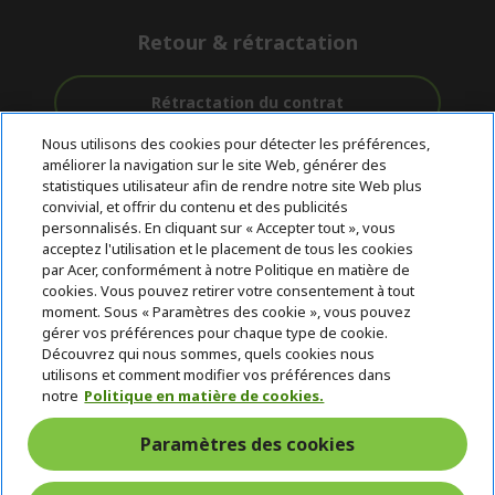
Retour & rétractation
Rétractation du contrat
Nous utilisons des cookies pour détecter les préférences,
Accompagnement
améliorer la navigation sur le site Web, générer des
Livraison
Avec 0%
avant et après-
statistiques utilisateur afin de rendre notre site Web plus
Gratuite
D'intérêt
vente
convivial, et offrir du contenu et des publicités
personnalisés. En cliquant sur « Accepter tout », vous
acceptez l'utilisation et le placement de tous les cookies
© 2026 Acer Inc.
par Acer, conformément à notre Politique en matière de
CPYou BV est le revendeur et marchand agréé pour les produits et
cookies. Vous pouvez retirer votre consentement à tout
services proposés au sein de ce magasin.
moment. Sous « Paramètres des cookie », vous pouvez
gérer vos préférences pour chaque type de cookie.
Découvrez qui nous sommes, quels cookies nous
utilisons et comment modifier vos préférences dans
notre
Politique en matière de cookies.
Paramètres des cookies
France Metropolitaine