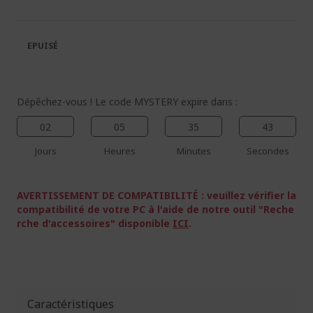
de
de
la
la
galerie
Galerie
EPUISÉ
d’images
d’images
Dépêchez-vous ! Le code MYSTERY expire dans :
02
05
35
43
%%%%%%%%%%%%%%
Jours
Heures
Minutes
Secondes
%%%%%%%%%%%%%%
%%%%%%%%%%%%%%
AVERTISSEMENT DE COMPATIBILITÉ : veuillez vérifier la
%%%%%%%%%%%%%%
compatibilité de votre PC à l'aide de notre outil "Reche
Économisez plus avec le code
%%%%%%%%%%%%%%
rche d'accessoires" disponible
ICI
.
Caractéristiques