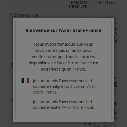
Predator
PT715-51
Triton 700
Contenu de
Adaptateur
l'emballage
Secteur APS646
Câble
Bienvenue sur l'Acer Store France
d'alimentation
EU et Royaume-
Uni
Nous avons remarqué que vous
naviguiez depuis un autre pays.
Veuillez noter que tous les articles
disponibles sur l'Acer Store France
ne
Sécurité générale des produits
sont
livrés qu'en France.
Informations du
Acer Inc.
fabricant
Je comprends l'avertissement et
8F, No. 88, Section 1, Xin Tai
5th Road, Xizhi
souhaite malgré tout
visiter l'Acer
New Taipei City 221
Store France.
Personne
Je comprends l'avertissement et
Acer Italy S.r.l.
responsable
souhaite visiter l'
Acer Store local.
Viale delle Industrie 1/A,
UE/Importateur UE
20044 Arese (MI), Italy
https://www.acer.com/it-it
e-mail :
acer-italy-
srl@legalmail.it