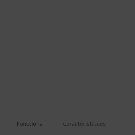
d’images
d’images
Fonctions
Caractéristiques