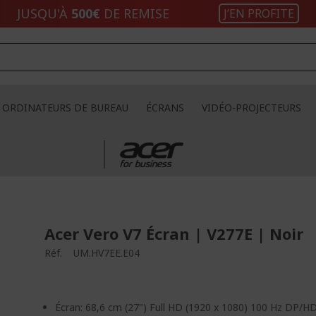
JUSQU'À
500€
DE REMISE
J’EN PROFITE
ORDINATEURS DE BUREAU
ÉCRANS
VIDÉO-PROJECTEURS
Acer Vero V7 Écran | V277E | Noir
Réf.
UM.HV7EE.E04
Écran: 68,6 cm (27") Full HD (1920 x 1080) 100 Hz DP/H