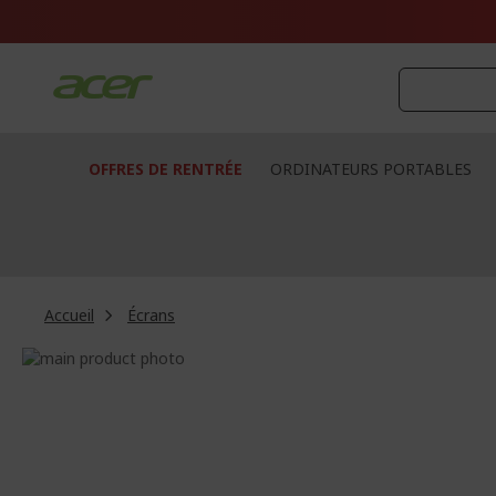
Aller
au
contenu
OFFRES DE RENTRÉE
ORDINATEURS PORTABLES
Accueil
Écrans
Passer
à
Passer
la
au
fin
début
de
de
la
la
galerie
Galerie