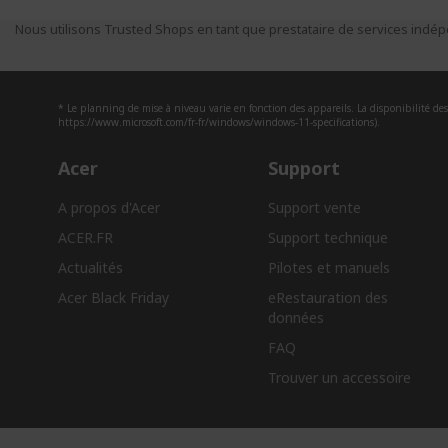
Nous utilisons Trusted Shops en tant que prestataire de services indépe
* Le planning de mise à niveau varie en fonction des appareils. La disponibilité des 
https://www.microsoft.com/fr-fr/windows/windows-11-specifications).
Acer
Support
A propos d'Acer
Support vente
ACER.FR
Support technique
Actualités
Pilotes et manuels
Acer Black Friday
eRestauration des
données​
FAQ
Trouver un accessoire