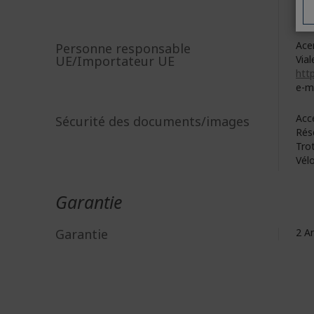
8F, 
New
Acer
Personne responsable
UE/Importateur UE
Vial
http
e-ma
Acc
Sécurité des documents/images
Rés
Trot
Vélo
Garantie
Garantie
2 