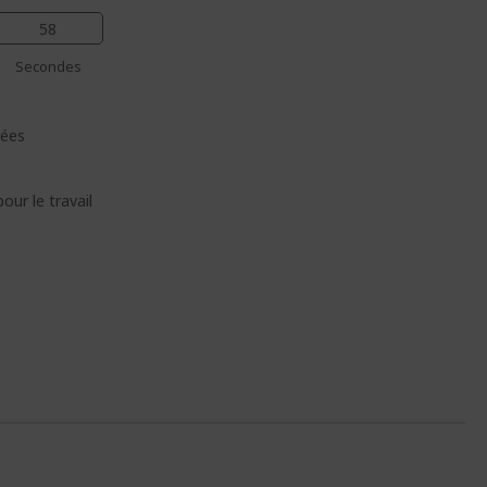
57
Secondes
lées
our le travail