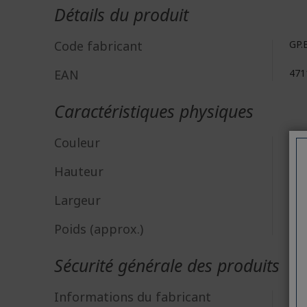
d'infos
Détails du produit
Code fabricant
GP.
EAN
471
Caractéristiques physiques
Couleur
Gris
Hauteur
43
Largeur
13
Poids (approx.)
0.4 
Sécurité générale des produits
Acer
Informations du fabricant