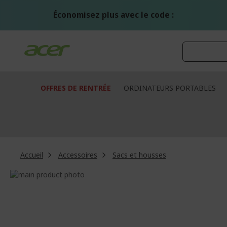
Aller
au
Économisez plus avec le code :
contenu
OFFRES DE RENTRÉE
ORDINATEURS PORTABLES
Accueil
Accessoires
Sacs et housses
Passer
à
Passer
la
au
fin
début
de
de
la
la