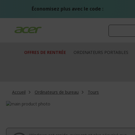
Aller
au
Économisez plus avec le code :
contenu
OFFRES DE RENTRÉE
ORDINATEURS PORTABLES
Accueil
Ordinateurs de bureau
Tours
Passer
à
Passer
la
au
fin
début
de
de
la
la