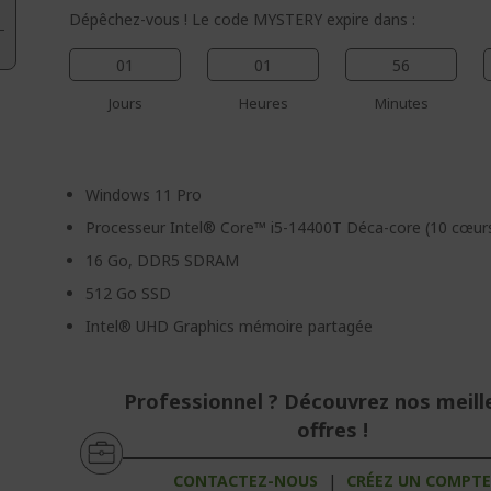
Dépêchez-vous ! Le code MYSTERY expire dans :
01
01
56
Jours
Heures
Minutes
Windows 11 Pro
Processeur Intel® Core™ i5-14400T Déca-core (10 cœur
16 Go, DDR5 SDRAM
512 Go SSD
Intel® UHD Graphics mémoire partagée
Professionnel ? Découvrez nos meill
offres !
CONTACTEZ-NOUS
|
CRÉEZ UN COMPT