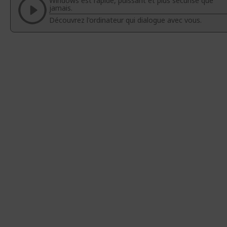
Windows est rapide, puissant et plus sécurisé que
galerie
Galerie
jamais.
d’images
d’images
Découvrez l'ordinateur qui dialogue avec vous.