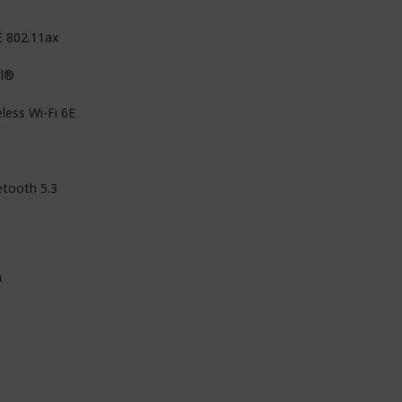
E 802.11ax
el®
less Wi-Fi 6E
etooth 5.3
n