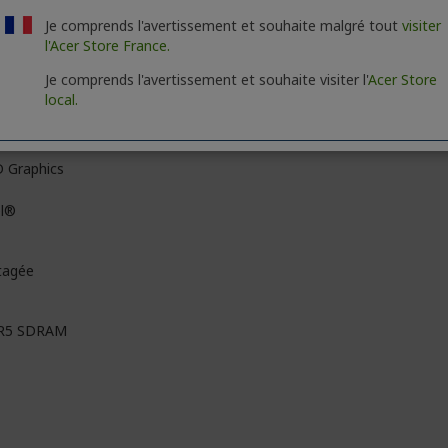
Je comprends l'avertissement et souhaite malgré tout
visiter
 Express 4.0
l'Acer Store France.
Je comprends l'avertissement et souhaite visiter l'
Acer Store
local.
n
 Graphics
el®
tagée
R5 SDRAM