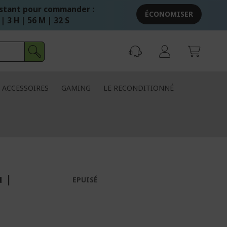
stant pour commander :
ÉCONOMISER
 | 3 H | 56 M | 32 S
ACCESSOIRES
GAMING
LE RECONDITIONNÉ
u |
EPUISÉ