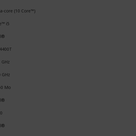
a-core (10 Core™)
e™ i5
el®
14400T
0 GHz
0 GHz
50 Mo
el®
0
el®