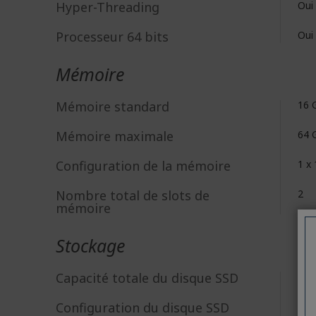
Hyper-Threading
Oui
Processeur 64 bits
Oui
Mémoire
Mémoire standard
16 
Mémoire maximale
64 
Configuration de la mémoire
1 x
Nombre total de slots de
2
mémoire
Stockage
Capacité totale du disque SSD
512
Configuration du disque SSD
1 x