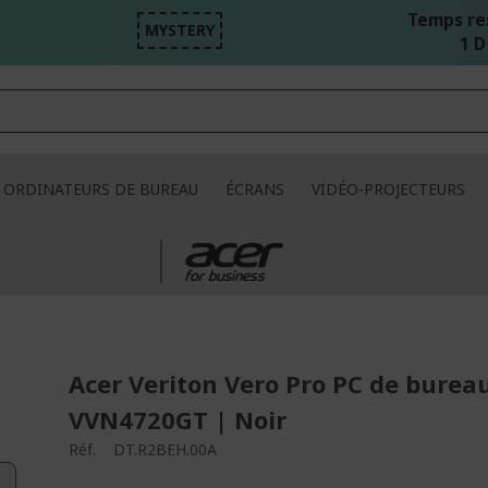
Temps re
MYSTERY
1 D
ORDINATEURS DE BUREAU
ÉCRANS
VIDÉO-PROJECTEURS
Acer Veriton Vero Pro PC de burea
VVN4720GT | Noir
Réf.
DT.R2BEH.00A