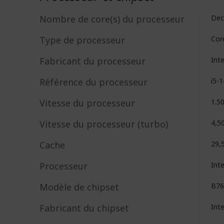
Nombre de core(s) du processeur
Dec
Type de processeur
Cor
Fabricant du processeur
Int
Référence du processeur
i5-
Vitesse du processeur
1.5
Vitesse du processeur (turbo)
4,5
Cache
29,
Processeur
Int
Modèle de chipset
B76
Fabricant du chipset
Int