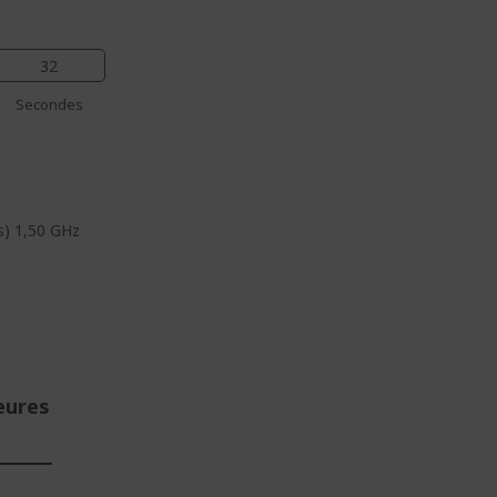
32
Secondes
s) 1,50 GHz
eures
E