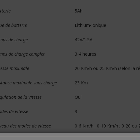
tterie
5Ah
pe de batterie
Lithium-ionique
mps de charge
42V/1.5A
mps de charge complet
3-4 heures
tesse maximale
20 Km/h ou 25 Km/h (selon la r
stance maximale sans charge
23 Km
gulation de la vitesse
Oui
des de vitesse
3
veau des modes de vitesse
0-6 Km/h ; 0-10 Km/h ; 0-20 ou 