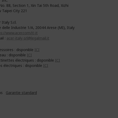
 Inc.
No. 88, Section 1, Xin Tai 5th Road, Xizhi
 Taipei City 221
 Italy S.r.l.
e delle Industrie 1/A, 20044 Arese (MI), Italy
s://www.acer.com/it-it
il :
acer-italy-srl@legalmail.it
essoires : disponible
ICI
eau : disponible
ICI
tinettes électriques : disponible
ICI
s électriques : disponible
ICI
Ans
Garantie standard