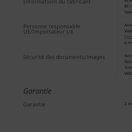
Acer
Informations du fabricant
8F, 
New
Acer
Personne responsable
UE/Importateur UE
Vial
http
e-ma
Acc
Sécurité des documents/images
Rés
Trot
Vélo
Garantie
Garantie
2 