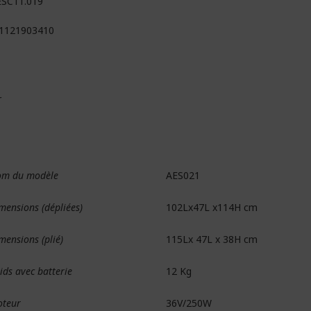
ESC11.019
1121903410
r
m du modèle
AES021
mensions (dépliées)
102Lx47L x114H cm
mensions (plié)
115Lx 47L x 38H cm
ids avec batterie
12 Kg
teur
36V/250W