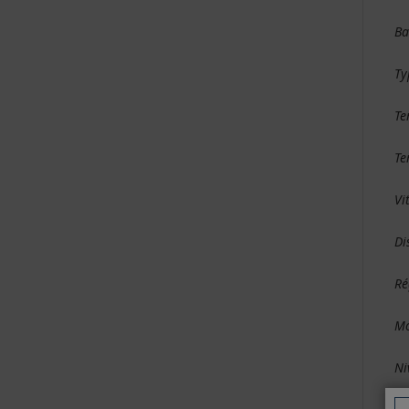
Ba
Ty
Te
Te
Vi
Di
Ré
Mo
Ni