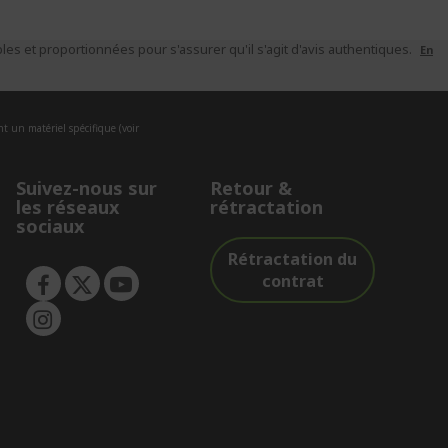
es et proportionnées pour s'assurer qu'il s'agit d'avis authentiques.
En
nt un matériel spécifique (voir
Suivez-nous sur
Retour &
les réseaux
rétractation
sociaux
Rétractation du
contrat