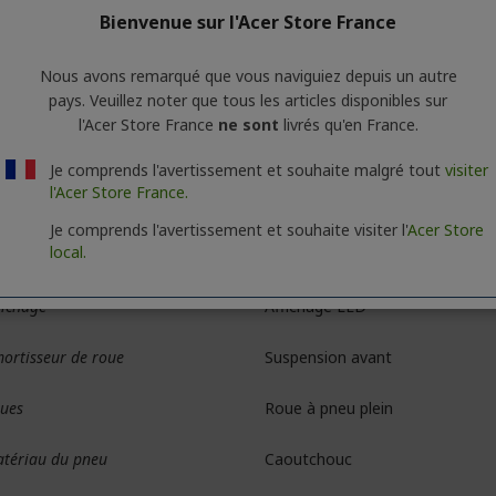
canisme de pliage
Oui
Bienvenue sur l'Acer Store France
tériau principal
Pont en alliage d'aluminium, tub
Nous avons remarqué que vous naviguiez depuis un autre
pays. Veuillez noter que tous les articles disponibles sur
arge maximale
Jusqu'à 100 kg
l'Acer Store France
ne sont
livrés qu'en France.
gagement
6,5 cm
Je comprends l'avertissement et souhaite malgré tout
visiter
l'Acer Store France.
idon réglable en hauteur
Non
Je comprends l'avertissement et souhaite visiter l'
Acer Store
local.
eins
Frein électronique avant et fre
fichage
Affichage LED
ortisseur de roue
Suspension avant
ues
Roue à pneu plein
tériau du pneu
Caoutchouc