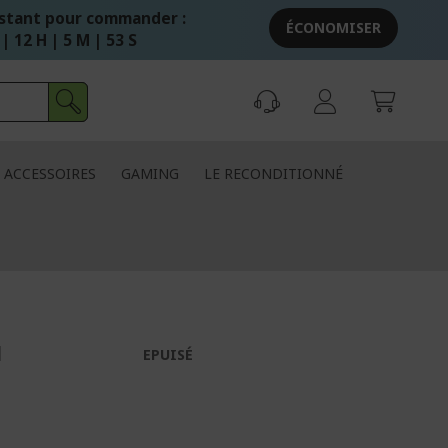
stant pour commander :
ÉCONOMISER
 | 12 H | 5 M | 53 S
ACCESSOIRES
GAMING
LE RECONDITIONNÉ
1
EPUISÉ