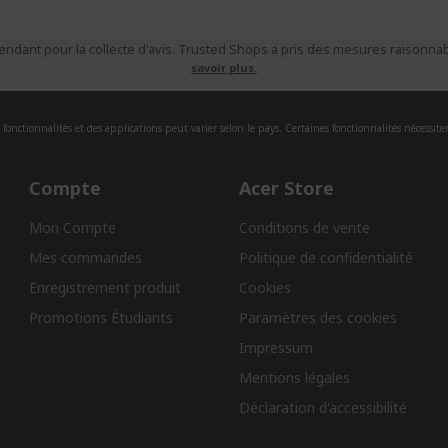
ndant pour la collecte d'avis. Trusted Shops a pris des mesures raisonnabl
savoir plus.
fonctionnalités et des applications peut varier selon le pays. Certaines fonctionnalités nécessite
Compte
Acer Store
Mon Compte
Conditions de vente
Mes commandes
Politique de confidentialité
Enregistrement produit
Cookies
Promotions Étudiants
Paramètres des cookies
Impressum
Mentions légales
Déclaration d'accessibilité