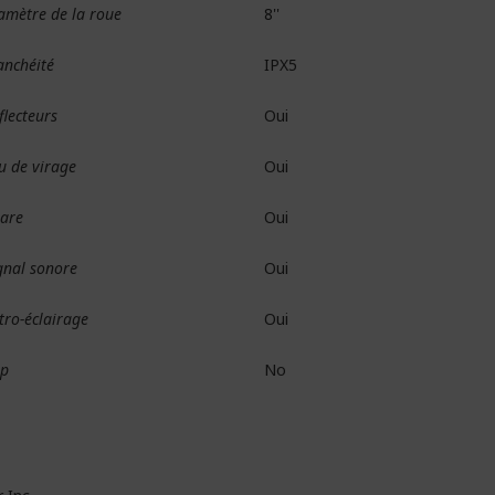
amètre de la roue
8''
anchéité
IPX5
flecteurs
Oui
u de virage
Oui
are
Oui
gnal sonore
Oui
tro-éclairage
Oui
p
No