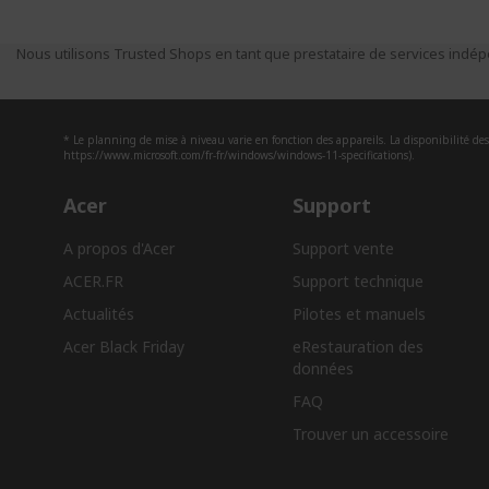
Nous utilisons Trusted Shops en tant que prestataire de services indépe
* Le planning de mise à niveau varie en fonction des appareils. La disponibilité des 
https://www.microsoft.com/fr-fr/windows/windows-11-specifications).
Acer
Support
A propos d'Acer
Support vente
ACER.FR
Support technique
Actualités
Pilotes et manuels
Acer Black Friday
eRestauration des
données​
FAQ
Trouver un accessoire