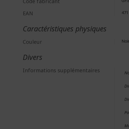
Code fabricant
GP.
EAN
471
Caractéristiques physiques
Couleur
Noi
Divers
Informations supplémentaires
No
Di
Di
Po
Mo