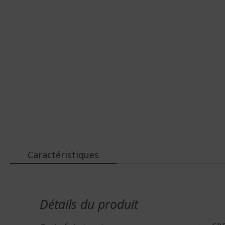
galerie
Galerie
d’images
d’images
Caractéristiques
Plus
d'infos
Détails du produit