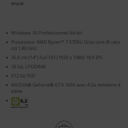
galerie
Galerie
EPUISÉ
d’images
d’images
Windows 10 Professionnel 64-bit
Processeur AMD Ryzen™ 7 5700U Octa-core (8 cœu
rs) 1,80 GHz
35,6 cm (14") Full HD (1920 x 1080) 16:9 IPS
16 Go, LPDDR4X
512 Go SSD
NVIDIA® GeForce® GTX 1650 avec 4 Go mémoire d
ediée