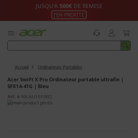
Aller
JUSQU'À
500€
DE REMISE
au
J’EN PROFITE
contenu
Accueil
Ordinateurs Portables
Acer Swift X Pro Ordinateur portable ultrafin |
SFX14-41G | Bleu
Réf.
NX.AU1EF.002
Passer
à
Passer
la
au
fin
début
de
de
la
la