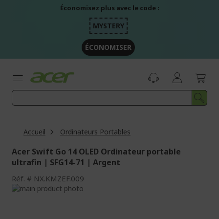
Aller
Économisez plus avec le code :
au
contenu
MYSTERY
ÉCONOMISER
Accueil
Ordinateurs Portables
Acer Swift Go 14 OLED Ordinateur portable
ultrafin | SFG14-71 | Argent
Réf.
NX.KMZEF.009
Passer
à
Passer
la
au
fin
début