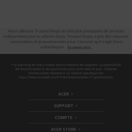
Nous utilisons Trusted Shops en tant que prestataire de services
indépendant pour la collecte d'avis. Trusted Shops a pris des mesures
raisonnables et proportionnées pour s'assurer qu'il s'agit d'avis
authentiques.
En savoir plus.
* Le planning de mise à niveau varie en fonction des appareils. La disponibilité
des fonctionnalités et des applications peut varier selon le pays. Certaines
fonctionnalités nécessitent un matériel spécifique (voir
https://www.microsoft.com/fr-fr/windows/windows-11-specifications).
ACER
h
i
SUPPORT
d
h
d
i
COMPTE
e
h
d
n
i
d
ACER STORE
d
e
h