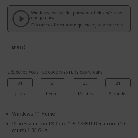
de
de
la
la
Windows est rapide, puissant et plus sécurisé
galerie
Galerie
que jamais.
d’images
d’images
Découvrez l'ordinateur qui dialogue avec vous.
EPUISÉ
Dépêchez-vous ! Le code MYSTERY expire dans :
01
21
25
21
Jours
Heures
Minutes
Secondes
Windows 11 Home
Processeur Intel® Core™ i5-1335U Déca-core (10 c
œurs) 1,30 GHz