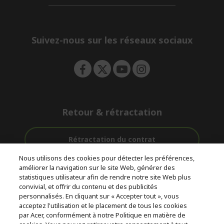
d
n
i
e
d
n
d
e
Suivez-nous sur les réseaux sociaux
n
Retour & rétractation
Rétractation du contrat
Nous utilisons des cookies pour détecter les préférences,
Accompagnement
améliorer la navigation sur le site Web, générer des
Livraison
Avec 0%
avant et après-
statistiques utilisateur afin de rendre notre site Web plus
Gratuite
D'intérêt
vente
convivial, et offrir du contenu et des publicités
personnalisés. En cliquant sur « Accepter tout », vous
acceptez l'utilisation et le placement de tous les cookies
© 2026 Acer Inc.
par Acer, conformément à notre Politique en matière de
CPYou BV est le revendeur et marchand agréé pour les produits et