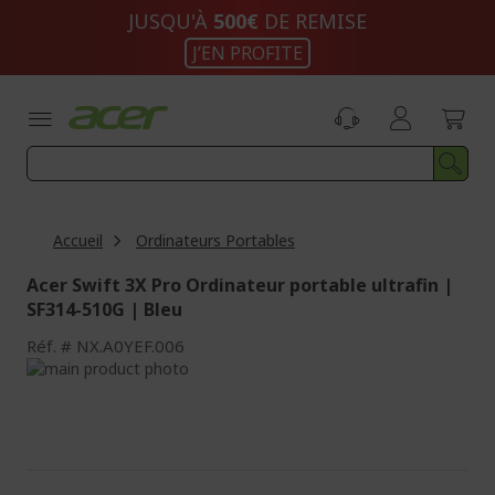
Aller
JUSQU'À
500€
DE REMISE
au
J’EN PROFITE
contenu
Accueil
Ordinateurs Portables
Acer Swift 3X Pro Ordinateur portable ultrafin |
SF314-510G | Bleu
Réf.
NX.A0YEF.006
Passer
à
Passer
la
au
fin
début
de
de
la
la