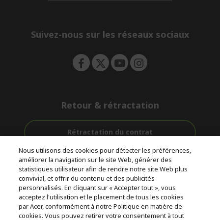
d
n
i
e
d
n
d
e
Suivez-nous sur les réseaux sociaux
n
Retour & rétractation
Rétractation du contrat
Nous utilisons des cookies pour détecter les préférences,
Accompagnement
améliorer la navigation sur le site Web, générer des
Livraison
Avec 0%
avant et après-
statistiques utilisateur afin de rendre notre site Web plus
Gratuite
D'intérêt
vente
convivial, et offrir du contenu et des publicités
personnalisés. En cliquant sur « Accepter tout », vous
acceptez l'utilisation et le placement de tous les cookies
© 2026 Acer Inc.
par Acer, conformément à notre Politique en matière de
CPYou BV est le revendeur et marchand agréé pour les produits et
cookies. Vous pouvez retirer votre consentement à tout
services proposés au sein de ce magasin.