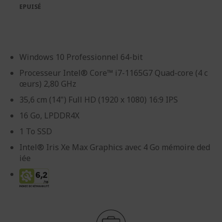
galerie
Galerie
EPUISÉ
d’images
d’images
Windows 10 Professionnel 64-bit
Processeur Intel® Core™ i7-1165G7 Quad-core (4 c
œurs) 2,80 GHz
35,6 cm (14") Full HD (1920 x 1080) 16:9 IPS
16 Go, LPDDR4X
1 To SSD
Intel® Iris Xe Max Graphics avec 4 Go mémoire ded
iée