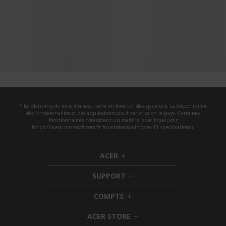
* Le planning de mise à niveau varie en fonction des appareils. La disponibilité
des fonctionnalités et des applications peut varier selon le pays. Certaines
fonctionnalités nécessitent un matériel spécifique (voir
https://www.microsoft.com/fr-fr/windows/windows-11-specifications).
ACER
h
i
SUPPORT
d
h
d
i
COMPTE
e
h
d
n
i
d
ACER STORE
d
e
h