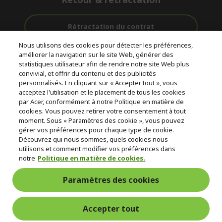
Rétractation du contrat
Nous utilisons des cookies pour détecter les préférences,
Accompagnement
améliorer la navigation sur le site Web, générer des
Livraison
Avec 0%
avant et après-
statistiques utilisateur afin de rendre notre site Web plus
Gratuite
D'intérêt
vente
convivial, et offrir du contenu et des publicités
personnalisés. En cliquant sur « Accepter tout », vous
acceptez l'utilisation et le placement de tous les cookies
© 2026 Acer Inc.
par Acer, conformément à notre Politique en matière de
CPYou BV est le revendeur et marchand agréé pour les produits et
cookies. Vous pouvez retirer votre consentement à tout
services proposés au sein de ce magasin.
moment. Sous « Paramètres des cookie », vous pouvez
gérer vos préférences pour chaque type de cookie.
Découvrez qui nous sommes, quels cookies nous
utilisons et comment modifier vos préférences dans
notre
Politique en matière de cookies.
Paramètres des cookies
France Metropolitaine
Accepter tout