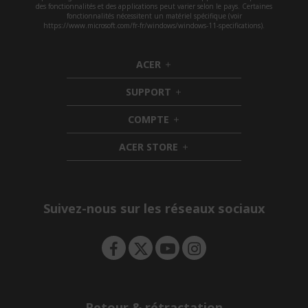
des fonctionnalités et des applications peut varier selon le pays. Certaines
fonctionnalités nécessitent un matériel spécifique (voir
https://www.microsoft.com/fr-fr/windows/windows-11-specifications).
ACER
h
i
SUPPORT
d
h
d
i
COMPTE
e
h
d
n
i
d
ACER STORE
d
e
h
d
n
i
e
d
n
d
e
Suivez-nous sur les réseaux sociaux
n
Retour & rétractation