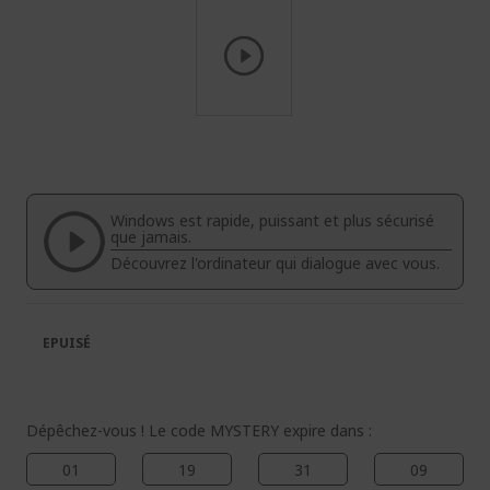
Passer
au
début
de
la
Windows est rapide, puissant et plus sécurisé
Galerie
que jamais.
d’images
Découvrez l'ordinateur qui dialogue avec vous.
EPUISÉ
Dépêchez-vous ! Le code MYSTERY expire dans :
01
19
31
08