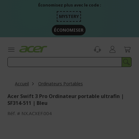
Aller
Économisez plus avec le code :
au
contenu
MYSTERY
ÉCONOMISER
Accueil
Ordinateurs Portables
Acer Swift 3 Pro Ordinateur portable ultrafin |
SF314-511 | Bleu
Réf.
NX.ACXEF.004
Passer
à
la
fin