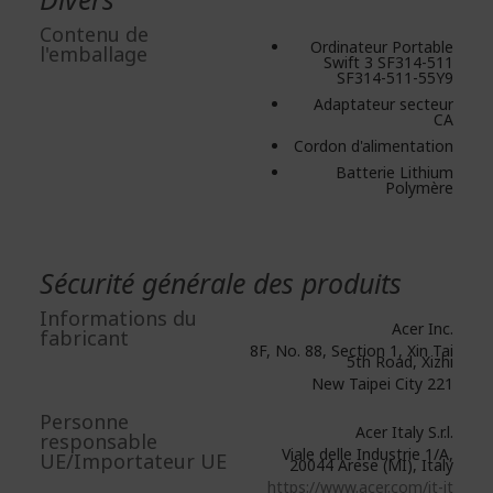
Contenu de
Ordinateur Portable
l'emballage
Swift 3 SF314-511
SF314-511-55Y9
Adaptateur secteur
CA
Cordon d'alimentation
Batterie Lithium
Polymère
Sécurité générale des produits
Informations du
Acer Inc.
fabricant
8F, No. 88, Section 1, Xin Tai
5th Road, Xizhi
New Taipei City 221
Personne
Acer Italy S.r.l.
responsable
Viale delle Industrie 1/A,
UE/Importateur UE
20044 Arese (MI), Italy
https://www.acer.com/it-it