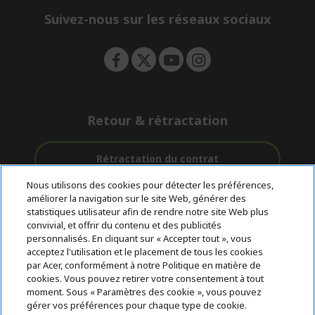
n
d
e
Suivez-nous sur les réseaux sociaux
n
Retour & rétractation
Rétractation du contrat
Nous utilisons des cookies pour détecter les préférences,
Accompagnement
améliorer la navigation sur le site Web, générer des
Livraison
Avec 0%
avant et après-
statistiques utilisateur afin de rendre notre site Web plus
Gratuite
D'intérêt
vente
convivial, et offrir du contenu et des publicités
personnalisés. En cliquant sur « Accepter tout », vous
acceptez l'utilisation et le placement de tous les cookies
© 2026 Acer Inc.
par Acer, conformément à notre Politique en matière de
CPYou BV est le revendeur et marchand agréé pour les produits et
cookies. Vous pouvez retirer votre consentement à tout
services proposés au sein de ce magasin.
moment. Sous « Paramètres des cookie », vous pouvez
gérer vos préférences pour chaque type de cookie.