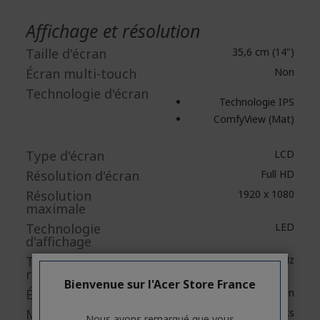
Affichage et résolution
Taille d'écran
35,6 cm (14")
Écran multi-touch
Non
Technologie d'écran
Technologie IPS
ComfyView (Mat)
Type d'écran
LCD
Résolution d'écran
Full HD
Résolution
1920 x 1080
maximale
Technologie
LED
d'affichage
Taux de
60 Hz
rafraîchissement
Bienvenue sur l'Acer Store France
Écran Tactile
Non
Modèle de carte
Iris Xe Graphics
Nous avons remarqué que vous