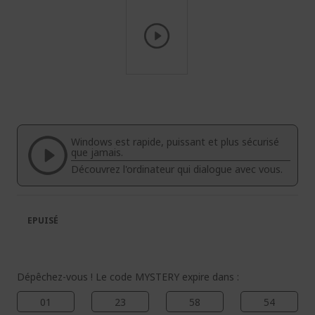
Passer
au
début
de
la
Windows est rapide, puissant et plus sécurisé
Galerie
que jamais.
d’images
Découvrez l'ordinateur qui dialogue avec vous.
EPUISÉ
Dépêchez-vous ! Le code MYSTERY expire dans :
01
23
58
53