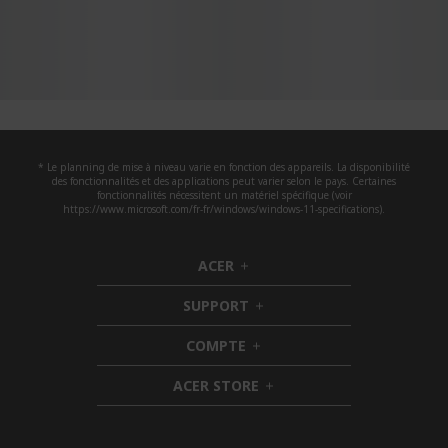
* Le planning de mise à niveau varie en fonction des appareils. La disponibilité
des fonctionnalités et des applications peut varier selon le pays. Certaines
fonctionnalités nécessitent un matériel spécifique (voir
https://www.microsoft.com/fr-fr/windows/windows-11-specifications).
ACER
h
i
SUPPORT
d
h
d
i
COMPTE
e
h
d
n
i
d
ACER STORE
d
e
h
d
n
i
e
d