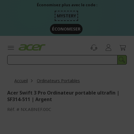
Aller
Économisez plus avec le code :
au
contenu
MYSTERY
ÉCONOMISER
Accueil
Ordinateurs Portables
Acer Swift 3 Pro Ordinateur portable ultrafin |
SF314-511 | Argent
Réf.
NX.ABNEF.00C
Passer
à
la
fin