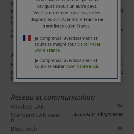
graphique
naviguiez depuis un autre pays.
Fabricant du
Intel®
Veuillez noter que tous les articles
contrôleur
disponibles sur l'Acer Store France
ne
graphique
sont
livrés qu'en France.
Accessibilité de la
Partagée
mémoire graphique
Je comprends l'avertissement et
souhaite malgré tout
visiter l'Acer
Store France.
Audio
Je comprends l'avertissement et
Haut-parleurs
Oui
souhaite visiter l'
Acer Store local.
Nombre de haut-
2
parleurs
Réseau et communication
Wireless LAN
Oui
Standard LAN sans
IEEE 802.11 a/b/g/n/ac/ax
fil
Bluetooth
Oui