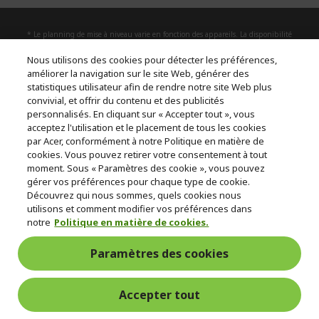
* Le planning de mise à niveau varie en fonction des appareils. La disponibilité
des fonctionnalités et des applications peut varier selon le pays. Certaines
fonctionnalités nécessitent un matériel spécifique (voir
Nous utilisons des cookies pour détecter les préférences,
https://www.microsoft.com/fr-fr/windows/windows-11-specifications).
améliorer la navigation sur le site Web, générer des
statistiques utilisateur afin de rendre notre site Web plus
convivial, et offrir du contenu et des publicités
ACER
h
personnalisés. En cliquant sur « Accepter tout », vous
i
acceptez l'utilisation et le placement de tous les cookies
SUPPORT
d
h
par Acer, conformément à notre Politique en matière de
d
i
cookies. Vous pouvez retirer votre consentement à tout
COMPTE
e
h
d
moment. Sous « Paramètres des cookie », vous pouvez
n
i
d
gérer vos préférences pour chaque type de cookie.
ACER STORE
d
e
h
Découvrez qui nous sommes, quels cookies nous
d
n
i
utilisons et comment modifier vos préférences dans
e
d
notre
Politique en matière de cookies.
n
d
e
Suivez-nous sur les réseaux sociaux
Paramètres des cookies
n
Accepter tout