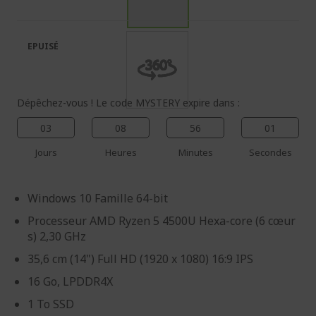
de
de
la
la
galerie
Galerie
EPUISÉ
d’images
d’images
Dépêchez-vous ! Le code MYSTERY expire dans :
03
08
56
00
Jours
Heures
Minutes
Secondes
Windows 10 Famille 64-bit
Processeur AMD Ryzen 5 4500U Hexa-core (6 cœur
s) 2,30 GHz
35,6 cm (14") Full HD (1920 x 1080) 16:9 IPS
16 Go, LPDDR4X
1 To SSD