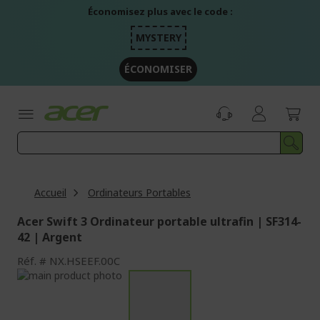
Aller
Économisez plus avec le code :
au
contenu
MYSTERY
ÉCONOMISER
Accueil
Ordinateurs Portables
Acer Swift 3 Ordinateur portable ultrafin | SF314-
42 | Argent
Réf.
NX.HSEEF.00C
Passer
à
Passer
la
au
fin
début