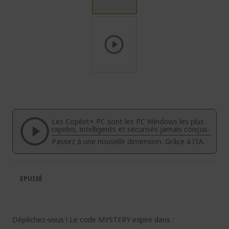
Passer
au
début
de
la
Les Copilot+ PC sont les PC Windows les plus
Galerie
rapides, intelligents et sécurisés jamais conçus.
d’images
Passez à une nouvelle dimension. Grâce à l'IA.
EPUISÉ
Dépêchez-vous ! Le code MYSTERY expire dans :