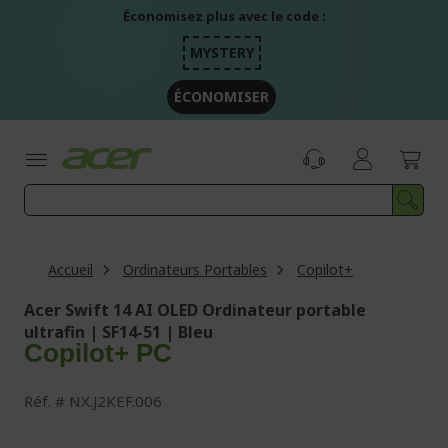
Aller
Économisez plus avec le code :
au
contenu
MYSTERY
ÉCONOMISER
Accueil
Ordinateurs Portables
Copilot+
Acer Swift 14 AI OLED Ordinateur portable
ultrafin | SF14-51 | Bleu
Copilot+ PC
Réf.
NX.J2KEF.006
Passer
à