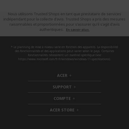
Nous utilisons Trusted Shops en tant que prestataire de services
indépendant pour la collecte d'avis. Trusted Shops a pris des mesures
raisonnables et proportionnées pour s'assurer qu'il s'agit d'avis
authentiques.
En savoir plus.
* Le planning de mise à niveau varie en fonction des appareils. La disponibilité
des fonctionnalités et des applications peut varier selon le pays. Certaines
fonctionnalités nécessitent un matériel spécifique (voir
https://www.microsoft.com/fr-fr/windows/windows-11-specifications).
ACER
h
i
SUPPORT
d
h
d
i
COMPTE
e
h
d
n
i
d
ACER STORE
d
e
h
d
n
i
e
d
n
d