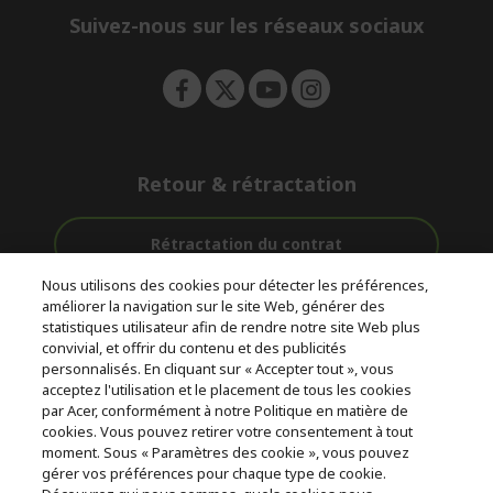
e
Suivez-nous sur les réseaux sociaux
n
Retour & rétractation
Rétractation du contrat
Nous utilisons des cookies pour détecter les préférences,
Accompagnement
améliorer la navigation sur le site Web, générer des
Livraison
Avec 0%
avant et après-
statistiques utilisateur afin de rendre notre site Web plus
Gratuite
D'intérêt
vente
convivial, et offrir du contenu et des publicités
personnalisés. En cliquant sur « Accepter tout », vous
acceptez l'utilisation et le placement de tous les cookies
© 2026 Acer Inc.
par Acer, conformément à notre Politique en matière de
CPYou BV est le revendeur et marchand agréé pour les produits et
cookies. Vous pouvez retirer votre consentement à tout
services proposés au sein de ce magasin.
moment. Sous « Paramètres des cookie », vous pouvez
gérer vos préférences pour chaque type de cookie.