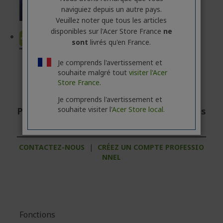
® Core™ Ultra
naviguiez depuis un autre pays.
Veuillez noter que tous les articles
disponibles sur l'Acer Store France
ne
sont
livrés qu'en France.
Je comprends l'avertissement et
souhaite malgré tout
visiter l'Acer
Store France.
Je comprends l'avertissement et
souhaite visiter l'
Acer Store local.
Professionnel ? Découvrez nos meilleures
offres !
CONTACTEZ-NOUS
|
CRÉEZ UN COMPTE PROFESSIO
NNEL
Fonctions