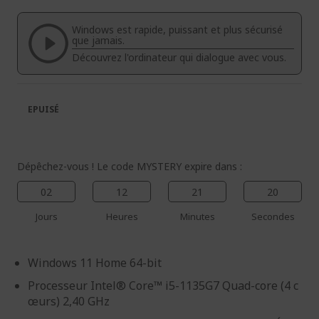
de
de
la
la
Windows est rapide, puissant et plus sécurisé
galerie
Galerie
que jamais.
d’images
d’images
Découvrez l'ordinateur qui dialogue avec vous.
EPUISÉ
Dépêchez-vous ! Le code MYSTERY expire dans :
02
12
21
19
Jours
Heures
Minutes
Secondes
Windows 11 Home 64-bit
Processeur Intel® Core™ i5-1135G7 Quad-core (4 c
œurs) 2,40 GHz