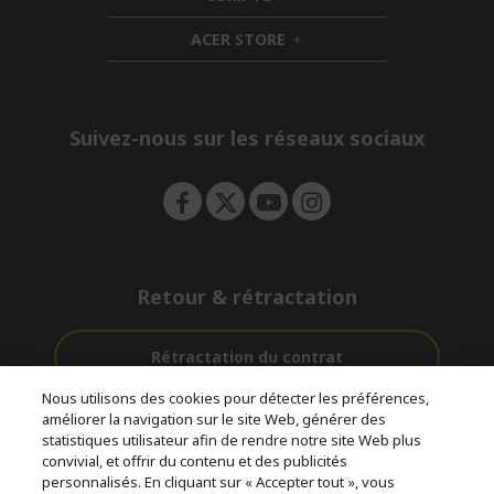
n
i
d
ACER STORE
d
e
h
d
n
i
e
d
n
d
e
Suivez-nous sur les réseaux sociaux
n
Retour & rétractation
Rétractation du contrat
Nous utilisons des cookies pour détecter les préférences,
Accompagnement
améliorer la navigation sur le site Web, générer des
Livraison
Avec 0%
avant et après-
statistiques utilisateur afin de rendre notre site Web plus
Gratuite
D'intérêt
vente
convivial, et offrir du contenu et des publicités
personnalisés. En cliquant sur « Accepter tout », vous