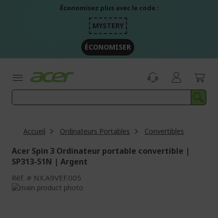
Aller
Économisez plus avec le code :
au
contenu
MYSTERY
ÉCONOMISER
Accueil
Ordinateurs Portables
Convertibles
Acer Spin 3 Ordinateur portable convertible |
SP313-51N | Argent
Réf.
NX.A9VEF.005
Passer
à
Passer
la
au
fin
début