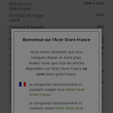
Résolution
3840 x 2160
maximale
Format d'image
16:09
natif
Format d'image
4:03
compatible
Ratio de projection
1.49 à 1.64 (1549,40
Bienvenue sur l'Acer Store France
mm@2000 mm)
Zoom Numérique
2x
Nous avons remarqué que vous
Correction
-40°/+40°
naviguiez depuis un autre pays.
trapézoïdale
Veuillez noter que tous les articles
verticale
disponibles sur l'Acer Store France
ne
Luminosité du
5000 lm
sont
livrés qu'en France.
mode standard
Luminosité du
4000 lm
Je comprends l'avertissement et
mode faible
souhaite malgré tout
visiter l'Acer
consommation
Store France.
Taux de contraste
50,000:1
Je comprends l'avertissement et
souhaite visiter l'
Acer Store local.