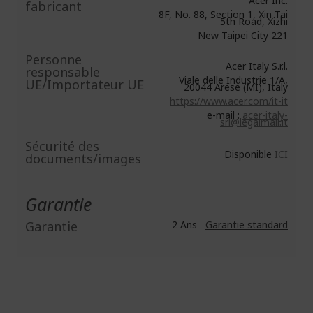
Acer Inc.
fabricant
8F, No. 88, Section 1, Xin Tai
5th Road, Xizhi
New Taipei City 221
Personne
Acer Italy S.r.l.
responsable
Viale delle Industrie 1/A,
UE/Importateur UE
20044 Arese (MI), Italy
https://www.acer.com/it-it
e-mail :
acer-italy-
srl@legalmail.it
Sécurité des
Disponible
ICI
documents/images
Garantie
Garantie
2 Ans
Garantie standard