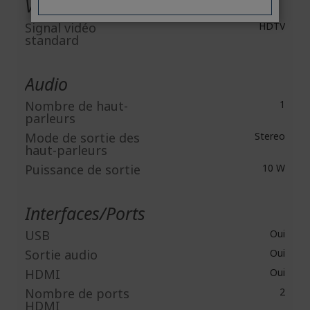
Vidéo
Signal vidéo
HDTV
standard
Audio
Nombre de haut-
1
parleurs
Mode de sortie des
Stereo
haut-parleurs
Puissance de sortie
10 W
Interfaces/Ports
USB
Oui
Sortie audio
Oui
HDMI
Oui
Nombre de ports
2
HDMI