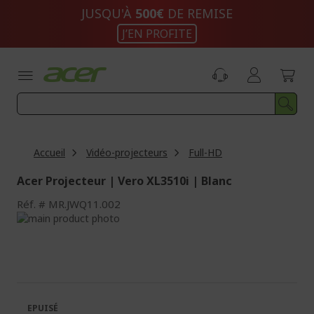
Aller
JUSQU'À
500€
DE REMISE
au
J’EN PROFITE
contenu
Accueil
Vidéo-projecteurs
Full-HD
Acer Projecteur | Vero XL3510i | Blanc
Réf.
MR.JWQ11.002
Passer
à
Passer
la
au
fin
début
de
de
la
la
galerie
Galerie
EPUISÉ