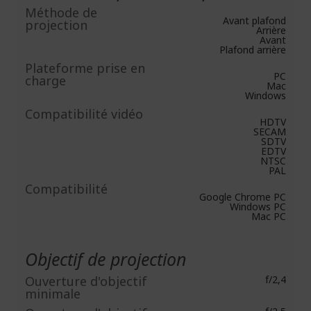
Méthode de
Avant plafond
projection
Arrière
Avant
Plafond arrière
Plateforme prise en
PC
charge
Mac
Windows
Compatibilité vidéo
HDTV
SECAM
SDTV
EDTV
NTSC
PAL
Compatibilité
Google Chrome PC
Windows PC
Mac PC
Objectif de projection
Ouverture d'objectif
f/2,4
minimale