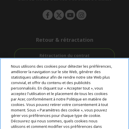
n
Retour & rétractation
Rétractation du contrat
Nous utilisons des cookies pour détecter les préférences,
Accompagnement
améliorer la navigation sur le site Web, générer des
Livraison
Avec 0%
avant et après-
statistiques utilisateur afin de rendre notre site Web plus
Gratuite
D'intérêt
vente
convivial, et offrir du contenu et des publicités
personnalisés. En cliquant sur « Accepter tout », vous
acceptez l'utilisation et le placement de tous les cookies
© 2026 Acer Inc.
par Acer, conformément à notre Politique en matière de
CPYou BV est le revendeur et marchand agréé pour les produits et
cookies. Vous pouvez retirer votre consentement à tout
services proposés au sein de ce magasin.
moment. Sous « Paramètres des cookie », vous pouvez
gérer vos préférences pour chaque type de cookie.
Découvrez qui nous sommes, quels cookies nous
utilisons et comment modifier vos préférences dans