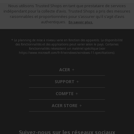
Nous utilisons Trusted Shops en tant que prestataire de services
indépendant pour la collecte d'avis. Trusted Shops a pris des mesures
raisonnables et proportionnées pour s'assurer qu'il s'agit d'avis
authentiques.
En savoir plus.
* Le planning de mise à niveau varie en fonction des appareils. La disponibilité
des fonctionnalités et des applications peut varier selon le pays. Certaines
fonctionnalités nécessitent un matériel spécifique (voir
https://www.microsoft.com/fr-fr/windows/windows-11-specifications).
ACER
h
i
SUPPORT
d
h
d
i
COMPTE
e
h
d
n
i
d
ACER STORE
d
e
h
d
n
i
e
d
n
d
e
Suivez-nous sur les réseaux sociaux