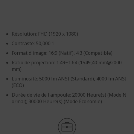
d’images
d’images
Résolution: FHD (1920 x 1080)
Contraste: 50,000:1
Format d'image: 16:9 (Natif), 4:3 (Compatible)
Ratio de projection: 1.49~1.64 (1549,40 mm@2000
mm)
Luminosité: 5000 lm ANSI (Standard), 4000 lm ANSI
(ECO)
Durée de vie de l'ampoule: 20000 Heure(s) (Mode N
ormal); 30000 Heure(s) (Mode Économie)