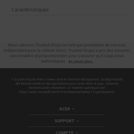
Caractéristiques
Nous utilisons Trusted Shops en tant que prestataire de services
indépendant pour la collecte d'avis. Trusted Shops a pris des mesures
raisonnables et proportionnées pour s'assurer qu'il s'agit d'avis
authentiques.
En savoir plus.
* Le planning de mise à niveau varie en fonction des appareils. La disponibilité
des fonctionnalités et des applications peut varier selon le pays. Certaines
fonctionnalités nécessitent un matériel spécifique (voir
https://www.microsoft.com/fr-fr/windows/windows-11-specifications).
ACER
h
i
SUPPORT
d
h
d
i
COMPTE
e
h
d