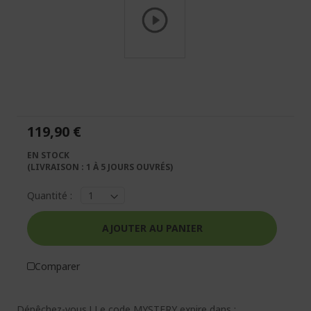
Passer
au
début
de
la
119,90 €
Galerie
d’images
EN STOCK
(LIVRAISON : 1 À 5 JOURS OUVRÉS)
Quantité :
AJOUTER AU PANIER
Comparer
Dépêchez-vous ! Le code MYSTERY expire dans :