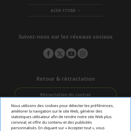
n
i
d
ACER STORE
d
e
h
d
n
i
e
d
n
d
e
Suivez-nous sur les réseaux sociaux
n
Retour & rétractation
Rétractation du contrat
Nous utilisons des cookies pour détecter les préférences,
Accompagnement
améliorer la navigation sur le site Web, générer des
Livraison
Avec 0%
avant et après-
statistiques utilisateur afin de rendre notre site Web plus
Gratuite
D'intérêt
vente
convivial, et offrir du contenu et des publicités
personnalisés. En cliquant sur « Accepter tout », vous