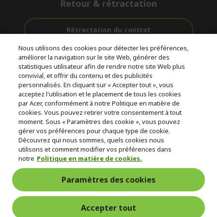
Retour & rétractation
Rétractation du contrat
Nous utilisons des cookies pour détecter les préférences,
Accompagnement
améliorer la navigation sur le site Web, générer des
Livraison
Avec 0%
avant et après-
statistiques utilisateur afin de rendre notre site Web plus
Gratuite
D'intérêt
vente
convivial, et offrir du contenu et des publicités
personnalisés. En cliquant sur « Accepter tout », vous
acceptez l'utilisation et le placement de tous les cookies
© 2026 Acer Inc.
par Acer, conformément à notre Politique en matière de
CPYou BV est le revendeur et marchand agréé pour les produits et
cookies. Vous pouvez retirer votre consentement à tout
services proposés au sein de ce magasin.
moment. Sous « Paramètres des cookie », vous pouvez
gérer vos préférences pour chaque type de cookie.
Découvrez qui nous sommes, quels cookies nous
utilisons et comment modifier vos préférences dans
notre
Politique en matière de cookies.
Paramètres des cookies
France Metropolitaine
Accepter tout