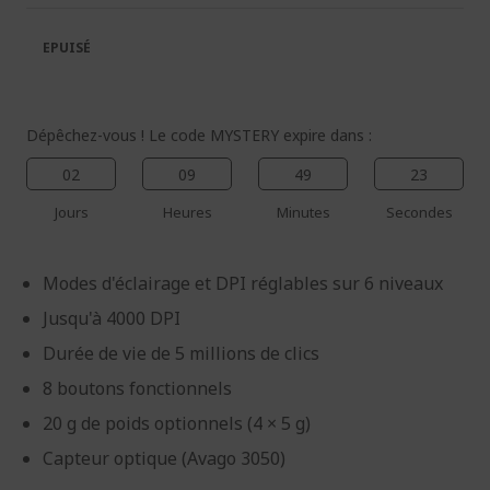
la
la
galerie
Galerie
EPUISÉ
d’images
d’images
Dépêchez-vous ! Le code MYSTERY expire dans :
02
09
49
23
Jours
Heures
Minutes
Secondes
Modes d'éclairage et DPI réglables sur 6 niveaux
Jusqu'à 4000 DPI
Durée de vie de 5 millions de clics
8 boutons fonctionnels
20 g de poids optionnels (4 × 5 g)
Capteur optique (Avago 3050)