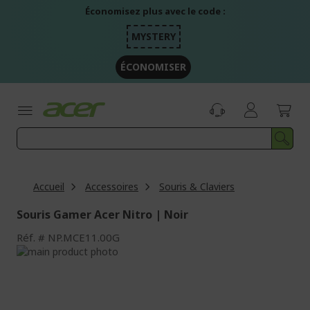
Aller
Économisez plus avec le code :
au
contenu
MYSTERY
ÉCONOMISER
Accueil
Accessoires
Souris & Claviers
Souris Gamer Acer Nitro | Noir
Réf.
NP.MCE11.00G
Passer
à
Passer
la
au
fin
début
de
de