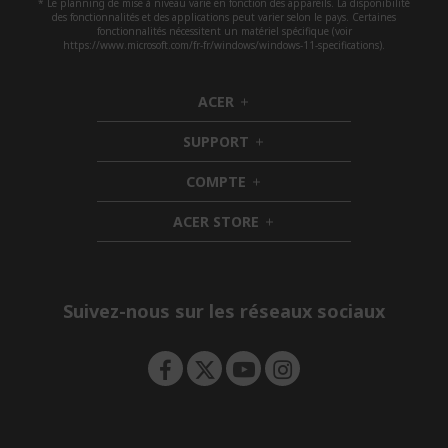
* Le planning de mise à niveau varie en fonction des appareils. La disponibilité
des fonctionnalités et des applications peut varier selon le pays. Certaines
fonctionnalités nécessitent un matériel spécifique (voir
https://www.microsoft.com/fr-fr/windows/windows-11-specifications).
ACER
h
i
SUPPORT
d
h
d
i
COMPTE
e
h
d
n
i
d
ACER STORE
d
e
h
d
n
i
e
d
n
d
e
Suivez-nous sur les réseaux sociaux
n