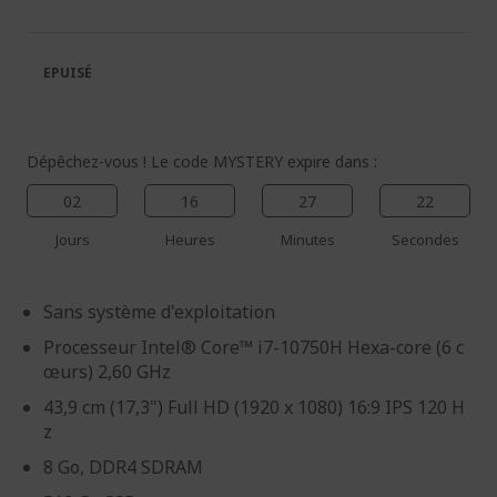
de
de
la
la
galerie
Galerie
EPUISÉ
d’images
d’images
Dépêchez-vous ! Le code MYSTERY expire dans :
02
16
27
21
Jours
Heures
Minutes
Secondes
Sans système d'exploitation
Processeur Intel® Core™ i7-10750H Hexa-core (6 c
œurs) 2,60 GHz
43,9 cm (17,3") Full HD (1920 x 1080) 16:9 IPS 120 H
z
8 Go, DDR4 SDRAM