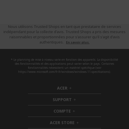
Nous utilisons Trusted Shops en tant que prestataire de services
indépendant pour la collecte d'avis. Trusted Shops a pris des mesures
raisonnables et proportionnées pour s'assurer qu'il s'agit d'avis
authentiques.
En savoir plus.
* Le planning de mise à niveau varie en fonction des appareils. La disponibilité
des fonctionnalités et des applications peut varier selon le pays. Certaines
fonctionnalités nécessitent un matériel spécifique (voir
https://www.microsoft.com/fr-fr/windows/windows-11-specifications).
ACER
h
i
SUPPORT
d
h
d
i
COMPTE
e
h
d
n
i
d
ACER STORE
d
e
h