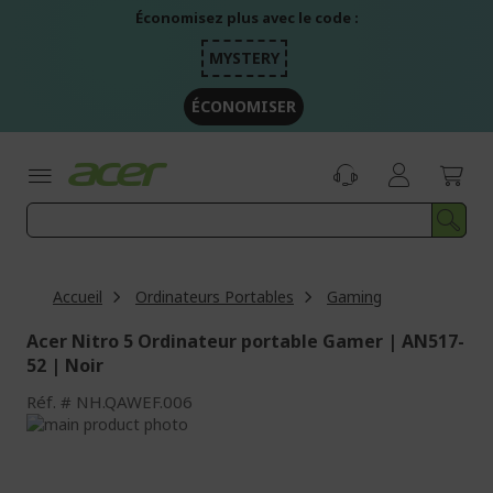
Aller
Économisez plus avec le code :
au
contenu
MYSTERY
ÉCONOMISER
Accueil
Ordinateurs Portables
Gaming
Acer Nitro 5 Ordinateur portable Gamer | AN517-
52 | Noir
Réf.
NH.QAWEF.006
Passer
à
Passer
la
au
fin
début