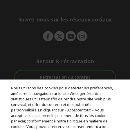
d
n
i
e
d
n
d
e
Suivez-nous sur les réseaux sociaux
n
Retour & rétractation
Rétractation du contrat
Nous utilisons des cookies pour détecter les préférences,
Accompagnement
améliorer la navigation sur le site Web, générer des
Livraison
Avec 0%
avant et après-
statistiques utilisateur afin de rendre notre site Web plus
Gratuite
D'intérêt
vente
convivial, et offrir du contenu et des publicités
personnalisés. En cliquant sur « Accepter tout », vous
acceptez l'utilisation et le placement de tous les cookies
© 2026 Acer Inc.
par Acer, conformément à notre Politique en matière de
CPYou BV est le revendeur et marchand agréé pour les produits et
cookies. Vous pouvez retirer votre consentement à tout
services proposés au sein de ce magasin.