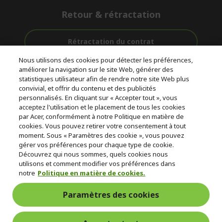
Retour & rétractation
Rétractation du contrat
Nous utilisons des cookies pour détecter les préférences,
Accompagnement
améliorer la navigation sur le site Web, générer des
Livraison
Avec 0%
avant et après-
statistiques utilisateur afin de rendre notre site Web plus
Gratuite
D'intérêt
vente
convivial, et offrir du contenu et des publicités
personnalisés. En cliquant sur « Accepter tout », vous
acceptez l'utilisation et le placement de tous les cookies
© 2026 Acer Inc.
par Acer, conformément à notre Politique en matière de
CPYou BV est le revendeur et marchand agréé pour les produits et
cookies. Vous pouvez retirer votre consentement à tout
services proposés au sein de ce magasin.
moment. Sous « Paramètres des cookie », vous pouvez
gérer vos préférences pour chaque type de cookie.
Découvrez qui nous sommes, quels cookies nous
utilisons et comment modifier vos préférences dans
notre
Politique en matière de cookies.
Paramètres des cookies
France Metropolitaine