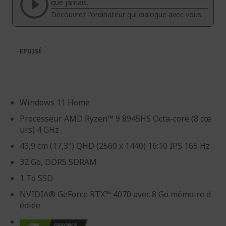
galerie
Galerie
que jamais.
d’images
d’images
Découvrez l'ordinateur qui dialogue avec vous.
EPUISÉ
Windows 11 Home
Processeur AMD Ryzen™ 9 8945HS Octa-core (8 cœ
urs) 4 GHz
43,9 cm (17,3") QHD (2560 x 1440) 16:10 IPS 165 Hz
32 Go, DDR5 SDRAM
1 To SSD
NVIDIA® GeForce RTX™ 4070 avec 8 Go mémoire d
édiée