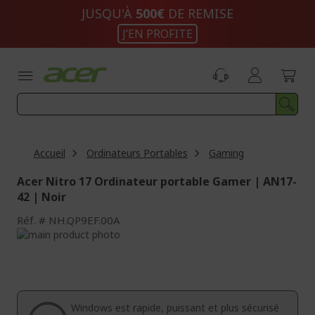
Aller
JUSQU'À
500€
DE REMISE
au
J’EN PROFITE
contenu
Accueil
Ordinateurs Portables
Gaming
Acer Nitro 17 Ordinateur portable Gamer | AN17-
42 | Noir
Réf.
NH.QP9EF.00A
Passer
à
Passer
la
au
fin
début
de
de
la
la
Windows est rapide, puissant et plus sécurisé