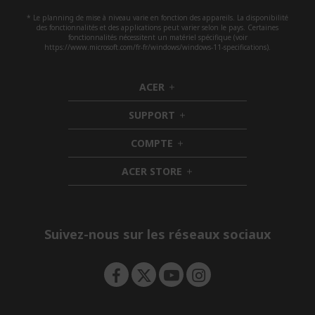
* Le planning de mise à niveau varie en fonction des appareils. La disponibilité
des fonctionnalités et des applications peut varier selon le pays. Certaines
fonctionnalités nécessitent un matériel spécifique (voir
https://www.microsoft.com/fr-fr/windows/windows-11-specifications).
ACER
h
i
SUPPORT
d
h
d
i
COMPTE
e
h
d
n
i
d
ACER STORE
d
e
h
d
n
i
e
d
n
d
e
Suivez-nous sur les réseaux sociaux
n