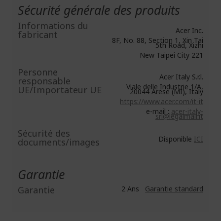
Sécurité générale des produits
Informations du
Acer Inc.
fabricant
8F, No. 88, Section 1, Xin Tai
5th Road, Xizhi
New Taipei City 221
Personne
Acer Italy S.r.l.
responsable
Viale delle Industrie 1/A,
UE/Importateur UE
20044 Arese (MI), Italy
https://www.acer.com/it-it
e-mail :
acer-italy-
srl@legalmail.it
Sécurité des
Disponible
ICI
documents/images
Garantie
Garantie
2 Ans
Garantie standard