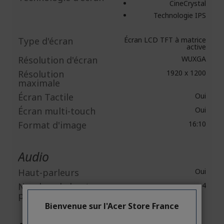
CineCrystal
Technologie IPS
Type d'écran
Écran LCD TFT à matrice
active
Résolution d'écran
WUXGA
Résolution
1920 x 1200
maximale
Écran Tactile
Oui
Écran multi-touch
Oui
Format d'image
16:10
Audio
Haut-parleurs
Oui
Nombre de haut-
4
parleurs
Bienvenue sur l'Acer Store France