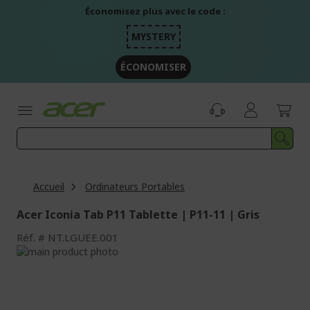
Aller
Économisez plus avec le code :
au
contenu
MYSTERY
ÉCONOMISER
Accueil
Ordinateurs Portables
Acer Iconia Tab P11 Tablette | P11-11 | Gris
Réf.
NT.LGUEE.001
Passer
à
Passer
la
au
fin
début
de
de