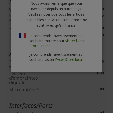
Réseau et communication
Nous avons remarqué que vous
naviguiez depuis un autre pays.
Wireless LAN
Oui
Veuillez noter que tous les articles
Standard LAN sans
IEEE 802.11ac
disponibles sur l'Acer Store France
ne
fil
sont
livrés qu'en France.
Bluetooth
Oui
Norme Bluetooth
Bluetooth 5.2 ou
Je comprends l'avertissement et
supérieur
souhaite malgré tout
visiter l'Acer
Store France.
Appareils intégrés
Je comprends l'avertissement et
souhaite visiter l'
Acer Store local.
Résolution de
4224 x 3166
webcam (arrière)
Lecteur
Non
d'empreintes
digitales
Micro intégré
Oui
Interfaces/Ports
Oui