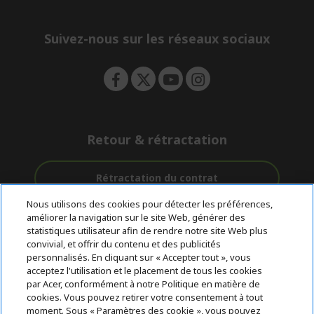
e
d
n
d
e
Suivez-nous sur les réseaux sociaux
n
Retour & rétractation
Rétractation du contrat
Nous utilisons des cookies pour détecter les préférences,
Accompagnement
améliorer la navigation sur le site Web, générer des
Livraison
Avec 0%
avant et après-
statistiques utilisateur afin de rendre notre site Web plus
Gratuite
D'intérêt
vente
convivial, et offrir du contenu et des publicités
personnalisés. En cliquant sur « Accepter tout », vous
acceptez l'utilisation et le placement de tous les cookies
© 2026 Acer Inc.
par Acer, conformément à notre Politique en matière de
CPYou BV est le revendeur et marchand agréé pour les produits et
cookies. Vous pouvez retirer votre consentement à tout
services proposés au sein de ce magasin.
moment. Sous « Paramètres des cookie », vous pouvez