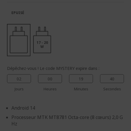
la
la
galerie
Galerie
EPUISÉ
d’images
d’images
17 - 20
W
Dépêchez-vous ! Le code MYSTERY expire dans :
02
00
19
40
Jours
Heures
Minutes
Secondes
Android 14
Processeur MTK MT8781 Octa-core (8 cœurs) 2,0 G
Hz