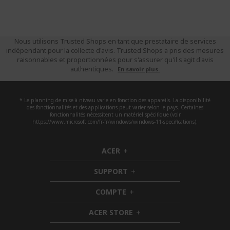
Nous utilisons Trusted Shops en tant que prestataire de services
indépendant pour la collecte d'avis. Trusted Shops a pris des mesures
raisonnables et proportionnées pour s'assurer qu'il s'agit d'avis
authentiques.
En savoir plus.
* Le planning de mise à niveau varie en fonction des appareils. La disponibilité
des fonctionnalités et des applications peut varier selon le pays. Certaines
fonctionnalités nécessitent un matériel spécifique (voir
https://www.microsoft.com/fr-fr/windows/windows-11-specifications).
ACER
h
i
SUPPORT
d
h
d
i
COMPTE
e
h
d
n
i
d
ACER STORE
d
e
h
d
n
i