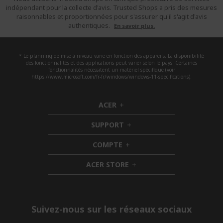
indépendant pour la collecte d'avis. Trusted Shops a pris des mesures
raisonnables et proportionnées pour s'assurer qu'il s'agit d'avis
authentiques.
En savoir plus.
* Le planning de mise à niveau varie en fonction des appareils. La disponibilité
des fonctionnalités et des applications peut varier selon le pays. Certaines
fonctionnalités nécessitent un matériel spécifique (voir
https://www.microsoft.com/fr-fr/windows/windows-11-specifications).
ACER
h
i
SUPPORT
d
h
d
i
COMPTE
e
h
d
n
i
d
ACER STORE
d
e
h
d
n
i
e
d
n
d
e
Suivez-nous sur les réseaux sociaux
n