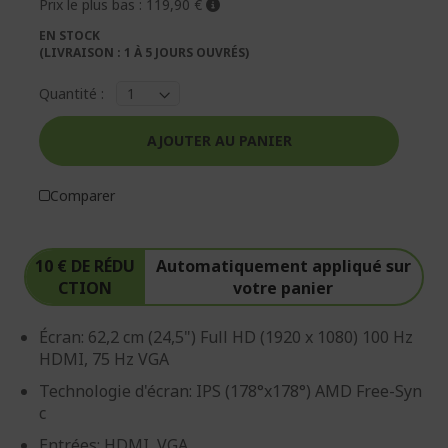
d’images
d’images
Prix le plus bas :
119,90 €
EN STOCK
(LIVRAISON : 1 À 5 JOURS OUVRÉS)
Quantité :
AJOUTER AU PANIER
Comparer
10 € DE RÉDU
Automatiquement appliqué sur
CTION
votre panier
Écran: 62,2 cm (24,5") Full HD (1920 x 1080) 100 Hz
HDMI, 75 Hz VGA
Technologie d'écran: IPS (178°x178°) AMD Free-Syn
c
Entrées: HDMI, VGA