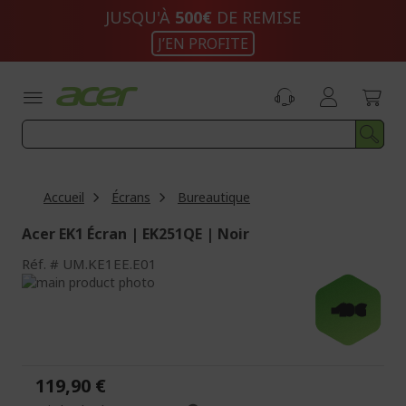
Aller
JUSQU'À
500€
DE REMISE
au
J’EN PROFITE
contenu
Accueil
Écrans
Bureautique
Acer EK1 Écran | EK251QE | Noir
Réf.
UM.KE1EE.E01
Passer
à
Passer
-10 €
la
au
fin
début
de
de
la
la
119,90 €
galerie
Galerie