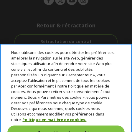
Retour & rétractation
Rétractation du contrat
Nous utilisons des cookies pour détecter les préférences,
Accompagnement
améliorer la navigation sur le site Web, générer des
Livraison
Avec 0%
avant et après-
statistiques utilisateur afin de rendre notre site Web plus
Gratuite
D'intérêt
vente
convivial, et offrir du contenu et des publicités
personnalisés. En cliquant sur « Accepter tout », vous
acceptez l'utilisation et le placement de tous les cookies
© 2026 Acer Inc.
par Acer, conformément à notre Politique en matière de
CPYou BV est le revendeur et marchand agréé pour les produits et
cookies. Vous pouvez retirer votre consentement à tout
services proposés au sein de ce magasin.
moment. Sous « Paramètres des cookie », vous pouvez
gérer vos préférences pour chaque type de cookie.
Découvrez qui nous sommes, quels cookies nous
utilisons et comment modifier vos préférences dans
notre
Politique en matière de cookies.