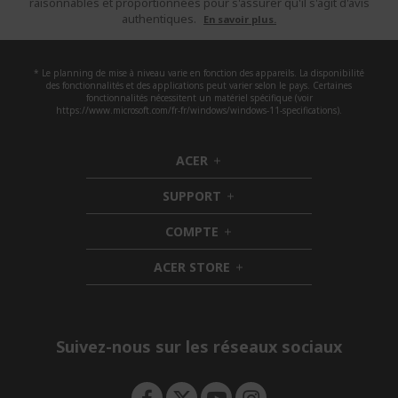
raisonnables et proportionnées pour s'assurer qu'il s'agit d'avis
authentiques.
En savoir plus.
* Le planning de mise à niveau varie en fonction des appareils. La disponibilité
des fonctionnalités et des applications peut varier selon le pays. Certaines
fonctionnalités nécessitent un matériel spécifique (voir
https://www.microsoft.com/fr-fr/windows/windows-11-specifications).
ACER
h
i
SUPPORT
d
h
d
i
COMPTE
e
h
d
n
i
d
ACER STORE
d
e
h
d
n
i
e
d
n
d
e
Suivez-nous sur les réseaux sociaux
n