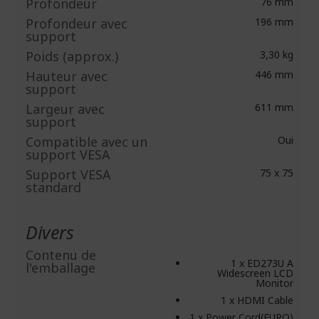
Profondeur
76 mm
Profondeur avec
196 mm
support
Poids (approx.)
3,30 kg
Hauteur avec
446 mm
support
Largeur avec
611 mm
support
Compatible avec un
Oui
support VESA
Support VESA
75 x 75
standard
Divers
Contenu de
1 x ED273U A
l'emballage
Widescreen LCD
Monitor
1 x HDMI Cable
1 x Power Cord(EURO)