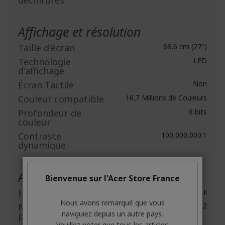
déchirures
Affichage et résolution
Taille d'écran
68,6 cm (27")
Technologie
LED
d'affichage
Écran Tactile
Non
Couleur compatible
16,7 Millions de Couleurs
Profondeur de
8 bits
couleur
Contraste
100,000,000:1
dynamique
Audio
Bienvenue sur l'Acer Store France
Haut-parleurs
Oui
Nous avons remarqué que vous
Nombre de haut-
2
naviguiez depuis un autre pays.
parleurs
Veuillez noter que tous les articles