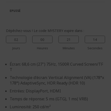
la
la
galerie
Galerie
EPUISÉ
d’images
d’images
Dépêchez-vous ! Le code MYSTERY expire dans :
02
00
21
13
Jours
Heures
Minutes
Secondes
Écran: 68,6 cm (27") 75Hz, 1500R Curved Screen/TF
T
Technologie d'écran: Vertical Alignment (VA) (178°x
178°) AdaptiveSync, HDR Ready (HDR 10)
Entrées: DisplayPort, HDMI
Temps de réponse: 5 ms (GTG), 1 ms( VRB)
Luminosité: 250 cd/m²