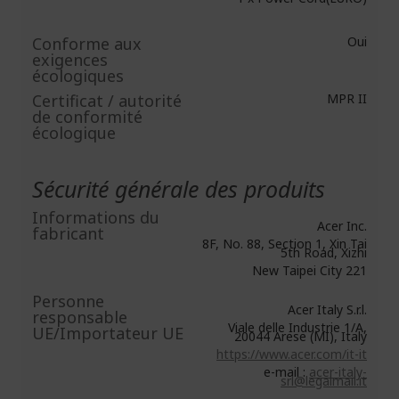
Conforme aux
Oui
exigences
écologiques
Certificat / autorité
MPR II
de conformité
écologique
Sécurité générale des produits
Informations du
Acer Inc.
fabricant
8F, No. 88, Section 1, Xin Tai
5th Road, Xizhi
New Taipei City 221
Personne
Acer Italy S.r.l.
responsable
Viale delle Industrie 1/A,
UE/Importateur UE
20044 Arese (MI), Italy
https://www.acer.com/it-it
e-mail :
acer-italy-
srl@legalmail.it