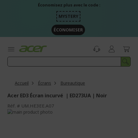
Aller
Économisez plus avec le code :
au
contenu
MYSTERY
ÉCONOMISER
Accueil
Écrans
Bureautique
Acer ED3 Écran incurvé | ED273UA | Noir
Réf.
UM.HE3EE.A07
Passer
à
Passer
la
au
fin
début
de
de