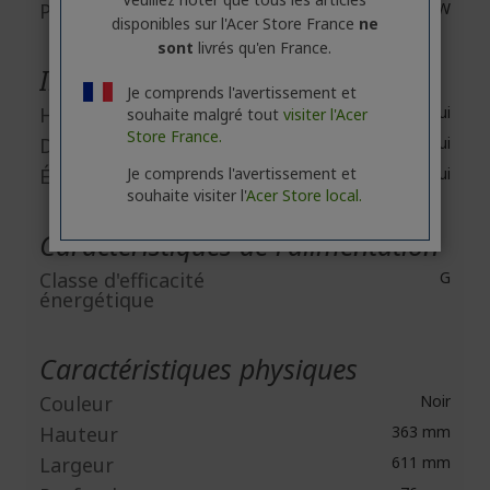
Puissance de sortie
2 W
disponibles sur l'Acer Store France
ne
sont
livrés qu'en France.
Interfaces/Ports
Je comprends l'avertissement et
HDMI
Oui
souhaite malgré tout
visiter l'Acer
Store France.
DisplayPort
Oui
Écouteurs
Je comprends l'avertissement et
Oui
souhaite visiter l'
Acer Store local.
Caractéristiques de l'alimentation
Classe d'efficacité
G
énergétique
Caractéristiques physiques
Couleur
Noir
Hauteur
363 mm
Largeur
611 mm