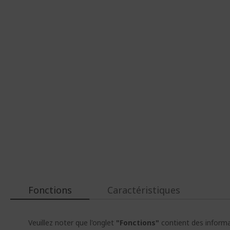
d’images
d’images
Fonctions
Caractéristiques
Veuillez noter que l'onglet
"Fonctions"
contient des informat