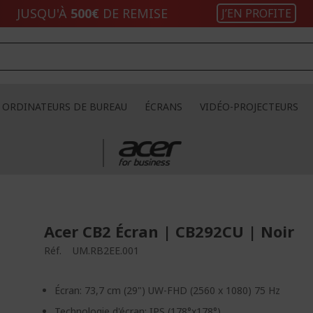
JUSQU'À
500€
DE REMISE
J’EN PROFITE
ORDINATEURS DE BUREAU
ÉCRANS
VIDÉO-PROJECTEURS
Acer CB2 Écran | CB292CU | Noir
Réf.
UM.RB2EE.001
Écran: 73,7 cm (29") UW-FHD (2560 x 1080) 75 Hz
Technologie d'écran: IPS (178°x178°)