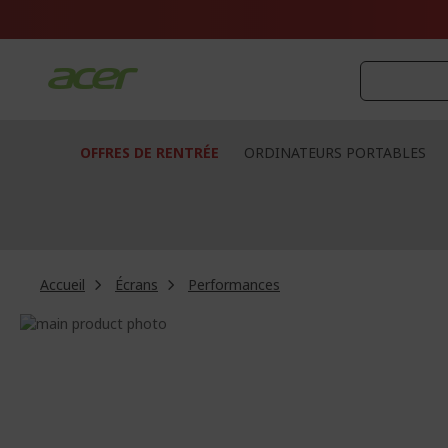
Aller
au
contenu
OFFRES DE RENTRÉE
ORDINATEURS PORTABLES
Accueil
Écrans
Performances
Passer
à
Passer
la
au
fin
début
de
de
la
la
galerie
Galerie