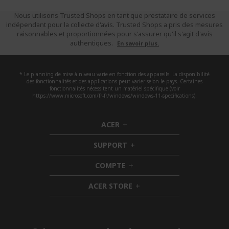
Nous utilisons Trusted Shops en tant que prestataire de services
indépendant pour la collecte d'avis. Trusted Shops a pris des mesures
raisonnables et proportionnées pour s'assurer qu'il s'agit d'avis
authentiques.
En savoir plus.
* Le planning de mise à niveau varie en fonction des appareils. La disponibilité
des fonctionnalités et des applications peut varier selon le pays. Certaines
fonctionnalités nécessitent un matériel spécifique (voir
https://www.microsoft.com/fr-fr/windows/windows-11-specifications).
ACER
h
i
SUPPORT
d
h
d
i
COMPTE
e
h
d
n
i
d
ACER STORE
d
e
h
d
n
i
e
d
n
d
e