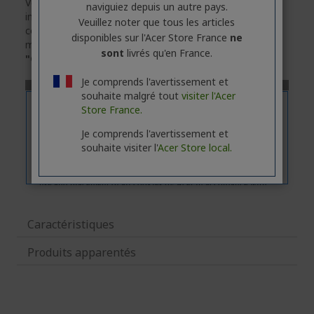
Veuillez noter que l'onglet
"Fonctions"
contient des
naviguiez depuis un autre pays.
informations générales sur la série des produits. Pour
Veuillez noter que tous les articles
connaître les caractéristiques techniques exactes du
disponibles sur l'Acer Store France
ne
modèle sélectionné, veuillez
cliquer
sur l'onglet
sont
livrés qu'en France.
"Caractéristiques"
.
Je comprends l'avertissement et
souhaite malgré tout
visiter l'Acer
Store France.
Je comprends l'avertissement et
souhaite visiter l'
Acer Store local.
Caractéristiques
Produits apparentés