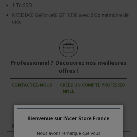
1 To SSD
NVIDIA® GeForce® GT 1030 avec 2 Go mémoire dé
diée
Professionnel ? Découvrez nos meilleures
offres !
CONTACTEZ-NOUS
|
CRÉEZ UN COMPTE PROFESSIO
NNEL
Bienvenue sur l'Acer Store France
Fonctions
Nous avons remarqué que vous