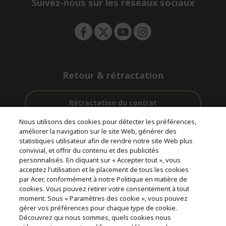
Suivez-nous sur les réseaux sociaux
n
Retour & rétractation
Rétractation du contrat
Nous utilisons des cookies pour détecter les préférences,
Accompagnement
améliorer la navigation sur le site Web, générer des
Livraison
Avec 0%
avant et après-
statistiques utilisateur afin de rendre notre site Web plus
Gratuite
D'intérêt
vente
convivial, et offrir du contenu et des publicités
personnalisés. En cliquant sur « Accepter tout », vous
acceptez l'utilisation et le placement de tous les cookies
© 2026 Acer Inc.
par Acer, conformément à notre Politique en matière de
CPYou BV est le revendeur et marchand agréé pour les produits et
cookies. Vous pouvez retirer votre consentement à tout
services proposés au sein de ce magasin.
moment. Sous « Paramètres des cookie », vous pouvez
gérer vos préférences pour chaque type de cookie.
Découvrez qui nous sommes, quels cookies nous