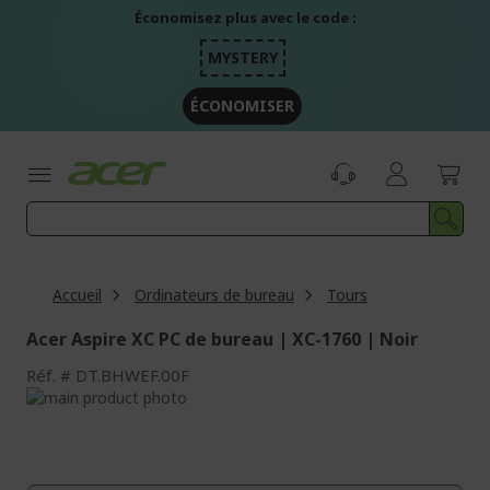
Aller
Économisez plus avec le code :
au
contenu
MYSTERY
ÉCONOMISER
Accueil
Ordinateurs de bureau
Tours
Acer Aspire XC PC de bureau | XC-1760 | Noir
Réf.
DT.BHWEF.00F
Passer
à
Passer
la
au
fin
début
de
de