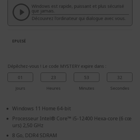
la
la
Windows est rapide, puissant et plus sécurisé
galerie
Galerie
que jamais.
d’images
d’images
Découvrez l'ordinateur qui dialogue avec vous.
EPUISÉ
Dépêchez-vous ! Le code MYSTERY expire dans :
01
23
53
32
Jours
Heures
Minutes
Secondes
Windows 11 Home 64-bit
Processeur Intel® Core™ i5-12400 Hexa-core (6 cœ
urs) 2,50 GHz
8 Go, DDR4 SDRAM