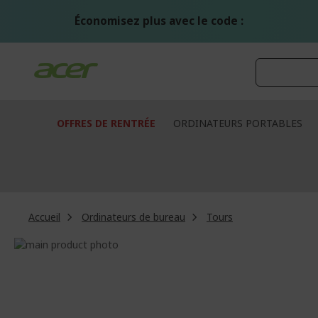
Aller
au
Économisez plus avec le code :
contenu
OFFRES DE RENTRÉE
ORDINATEURS PORTABLES
Accueil
Ordinateurs de bureau
Tours
Passer
à
Passer
la
au
fin
début
de
de
la
la