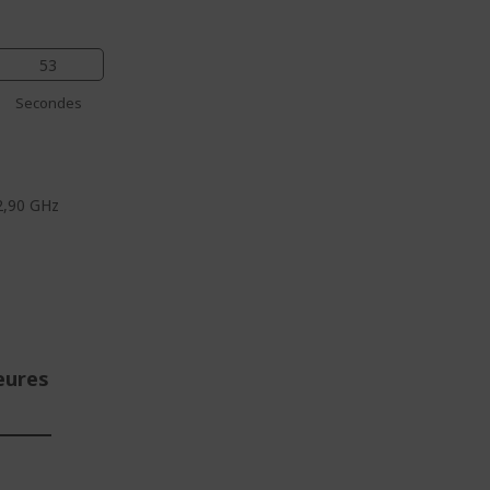
52
Secondes
2,90 GHz
eures
E