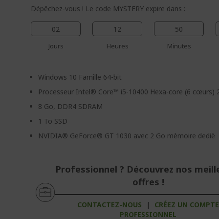
Dépêchez-vous ! Le code MYSTERY expire dans :
02
12
50
Jours
Heures
Minutes
Windows 10 Famille 64-bit
Processeur Intel® Core™ i5-10400 Hexa-core (6 cœurs) 
8 Go, DDR4 SDRAM
1 To SSD
NVIDIA® GeForce® GT 1030 avec 2 Go mèmoire dediè
Professionnel ? Découvrez nos meill
offres !
CONTACTEZ-NOUS
|
CRÉEZ UN COMPT
PROFESSIONNEL